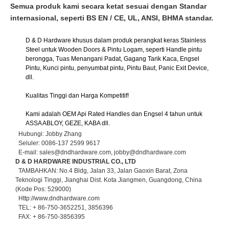
Semua produk kami secara ketat sesuai dengan Standar
internasional, seperti BS EN / CE, UL, ANSI, BHMA standar.
D & D Hardware khusus dalam produk perangkat keras Stainless
Steel untuk Wooden Doors & Pintu Logam, seperti Handle pintu
berongga, Tuas Menangani Padat, Gagang Tarik Kaca, Engsel
Pintu, Kunci pintu, penyumbat pintu, Pintu Baut, Panic Exit Device,
dll.
Kualitas Tinggi dan Harga Kompetitif!
Kami adalah OEM Api Rated Handles dan Engsel 4 tahun untuk
ASSA ABLOY, GEZE, KABA dll.
Hubungi: Jobby Zhang
Seluler: 0086-137 2599 9617
E-mail: sales@dndhardware.com, jobby@dndhardware.com
D & D HARDWARE INDUSTRIAL CO., LTD
TAMBAHKAN: No.4 Bldg, Jalan 33, Jalan Gaoxin Barat, Zona
Teknologi Tinggi, Jianghai Dist. Kota Jiangmen, Guangdong, China
(Kode Pos: 529000)
Http://www.dndhardware.com
TEL: + 86-750-3652251, 3856396
FAX: + 86-750-3856395