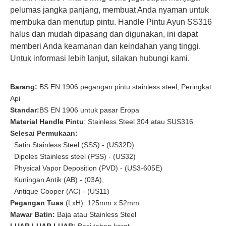
Stainless Steel Pegangan Pintu Casting Luar Biasa Untuk Pintu Kayu- DDSH198
PSS304 Pegangan Kenop Pintu Tegak Klasik Untuk Pintu Mandi- DDSH192
pelumas jangka panjang, membuat Anda nyaman untuk
membuka dan menutup pintu. Handle Pintu Ayun SS316
halus dan mudah dipasang dan digunakan, ini dapat
memberi Anda keamanan dan keindahan yang tinggi.
Untuk informasi lebih lanjut, silakan hubungi kami.
Barang:
BS EN 1906 pegangan pintu stainless steel, Peringkat
Api
Standar:
BS EN 1906 untuk pasar Eropa
Material Handle Pintu
: Stainless Steel 304 atau SUS316
Selesai Permukaan:
Satin Stainless Steel (SSS) - (US32D)
Stainless Steel Pegangan pintu padat persegi tahan lama dengan mawar bundar untuk pintu kayu- DDSH191
Tuas Menangani Tuas Baja Stainless Padat untuk Pintu Ganda-DDSH186
Dipoles Stainless steel (PSS) - (US32)
Physical Vapor Deposition (PVD) - (US3-605E)
Kuningan Antik (AB) - (03A),
Antique Cooper (AC) - (US11)
Pegangan Tuas
(LxH): 125mm x 52mm
Mawar Batin:
Baja atau Stainless Steel