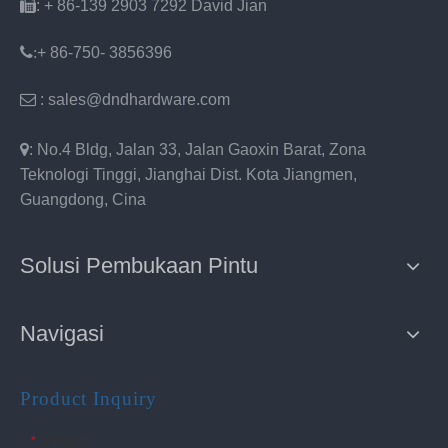

: + 86-139 2903 7292 David Jian
:
+ 86-750- 3856396

: sales@dndhardware.com

: No.4 Bldg, Jalan 33, Jalan Gaoxin Barat, Zona
Teknologi Tinggi, Jianghai Dist. Kota Jiangmen,
Guangdong, Cina
Solusi Pembukaan Pintu
Navigasi
Product Inquiry
Subject
*