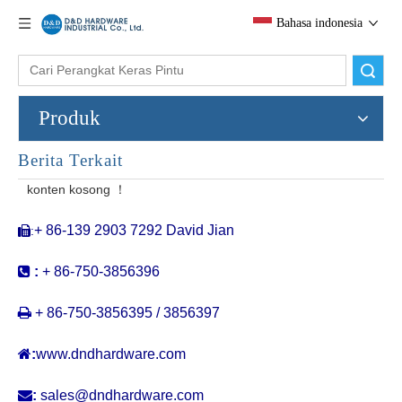
Bahasa indonesia
Pencarian
Produk
Berita Terkait
SS304 Tuas Pintu Privasi Keselamatan dengan Roset Bundar-DDSH013
Desain baru pegangan tuas stainless steel dengan lugs dukungan
konten kosong ！
+ 86-139 2903 7292 David Jian
:


:
+ 86-750-3856396

+ 86-750-3856395 / 3856397

:
www.dndhardware.com

:
sales@dndhardware.com