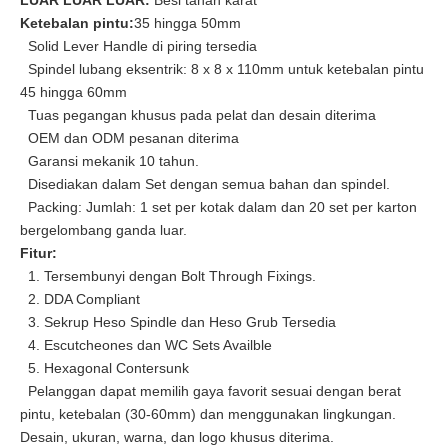
LUAR LUAR LUAR:
Besi tahan karat
Ketebalan pintu:
35 hingga 50mm
Solid Lever Handle di piring tersedia
Spindel lubang eksentrik: 8 x 8 x 110mm untuk ketebalan pintu
45 hingga 60mm
Tuas pegangan khusus pada pelat dan desain diterima
OEM dan ODM pesanan diterima
Antirust tegak harga pintu terbaik untuk pintu kamar mandi - ddsh180
SUS304 Pegangan Tuas Padat Tubular Kualitas Kualitas Untuk Pintu Masuk- DDSH178
Garansi mekanik 10 tahun.
Disediakan dalam Set dengan semua bahan dan spindel.
Packing: Jumlah: 1 set per kotak dalam dan 20 set per karton
bergelombang ganda luar.
Fitur:
1. Tersembunyi dengan Bolt Through Fixings.
2. DDA Compliant
3. Sekrup Heso Spindle dan Heso Grub Tersedia
4. Escutcheones dan WC Sets Availble
5. Hexagonal Contersunk
Pelanggan dapat memilih gaya favorit sesuai dengan berat
pintu, ketebalan (30-60mm) dan menggunakan lingkungan.
Desain, ukuran, warna, dan logo khusus diterima.