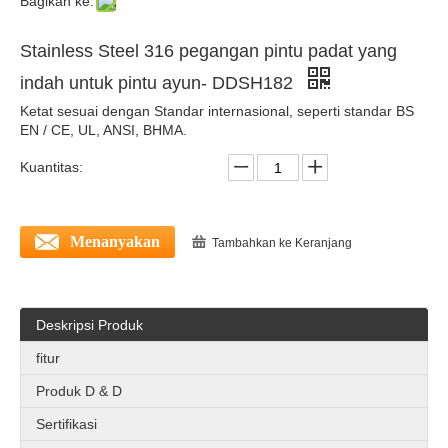
Bagikan ke:
Stainless Steel Solid Pegangan Pintu Mode Baru Untuk Pintu Kantor- DDSH210
Pegangan pintu klasik bertingkat-api antirust untuk pintu logam- DDSH211
Stainless Steel 316 pegangan pintu padat yang
indah untuk pintu ayun- DDSH182
Ketat sesuai dengan Standar internasional, seperti standar BS
EN / CE, UL, ANSI, BHMA.
Kuantitas:
Menanyakan
Tambahkan ke Keranjang
SS304 Pegangan Pintu Padat Populer Untuk Pintu Interior - DDSH205
Stainless Steel 304 Desainer Interior Pegangan Tuas Padat Untuk Pintu Kebakaran-DDSH203
Deskripsi Produk
fitur
Produk D & D
Sertifikasi