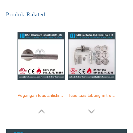
EN1906 SS Square Tube Lever Door Handle-DDTH101
EN1906 SS Tube Lever Door Handle-DDTH100
Produk Ralated
Pegangan tuas antiskid SS untuk pintu internal-DDSH100
Tuas tuas tabung mitred stainless stainless steel untuk pintu baja-ddth039