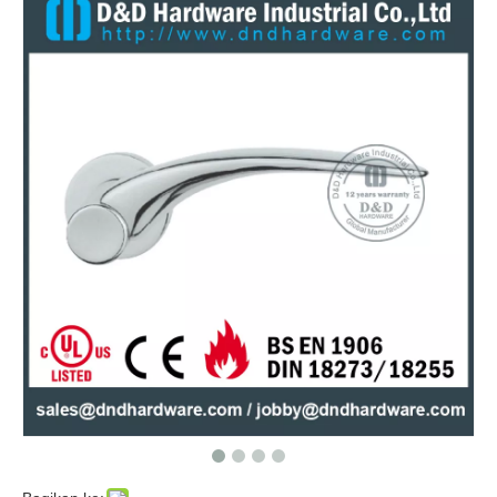
Stainless Steel 304 Entry Designer Lever Handle On Rose for Wood Doors -DDTH020
Grade 201 Tubular Fire Rated Hollow Lever Door Pegangan untuk Pintu Logam Depan -DDTH007