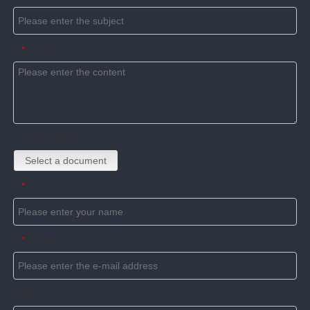
Content
*
Upload attachments
Select a document
Name
*
E-mail
*
Tel