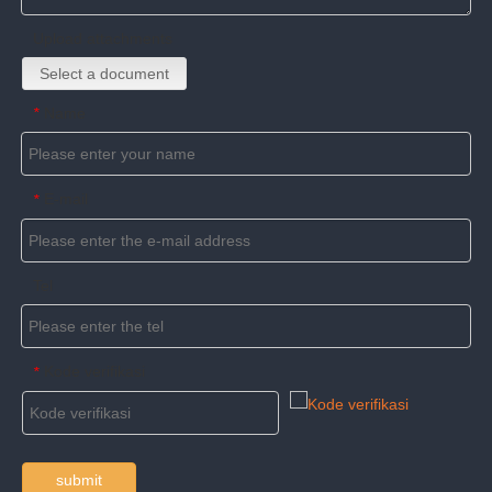
Upload attachments
Select a document
Name
*
E-mail
*
Tel
Kode verifikasi
*
submit