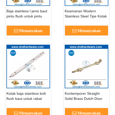
Baja stainless l jenis baut
Keamanan Modern
pintu flush untuk pintu
Stainless Steel Tipe Kotak
logam internal-DDDB006
Tipe Pintu Flush Bolt-
DDDB007
Menanyakan
Menanyakan
Kotak baja stainless bolt
Kontemporer Straight
flush baut untuk rabat
Solid Brass Dutch Door
ganda-DDDB008
Bolt Untuk Internal Door-
DDDB009
Menanyakan
Menanyakan