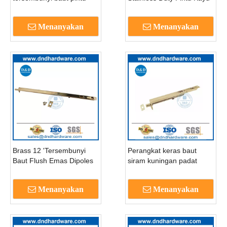
flush untuk pintu logam-
Flush-DDDB001
dddb011
Menanyakan
Menanyakan
Brass 12 'Tersembunyi
Perangkat keras baut
Baut Flush Emas Dipoles
siram kuningan padat
Untuk Pintu Depan
yang tersembunyi untuk
Rumah-DDDB002
pintu eksterior-dddb003
Menanyakan
Menanyakan