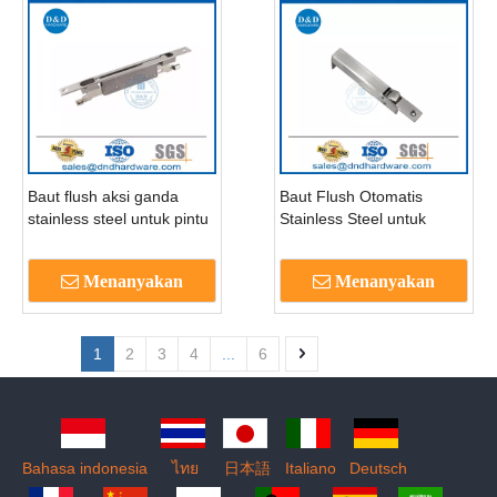
Baut flush aksi ganda
Baut Flush Otomatis
stainless steel untuk pintu
Stainless Steel untuk
logam berongga-
apartemen-DDDB023
DDDB022-B
Menanyakan
Menanyakan
1
2
3
4
...
6
Bahasa indonesia
ไทย
日本語
Italiano
Deutsch