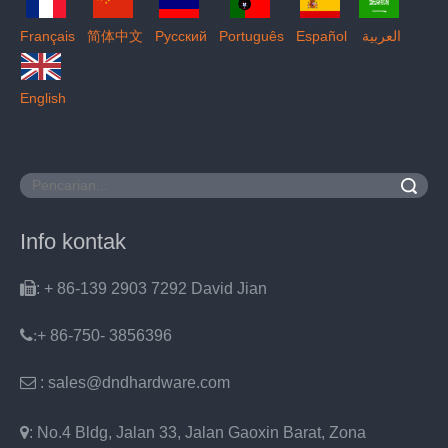
Français
简体中文
Pусский
Português
Español
العربية
English
Pencarian
Info kontak

: + 86-139 2903 7292 David Jian
:
+ 86-750- 3856396

: sales@dndhardware.com

: No.4 Bldg, Jalan 33, Jalan Gaoxin Barat, Zona