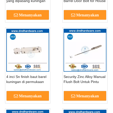
yang dipasang kuningan
Barrel Door Bolt for House
untuk pintu kayu-
Exterior Door-DDDB017
DDDB016
Menanyakan
Menanyakan
4 inci Sn finish baut barel
Security Zinc Alloy Manual
kuningan di permukaan
Flush Bolt Untuk Pintu
dipasang-DDDB017
Logam-DDDB018-B
Menanyakan
Menanyakan