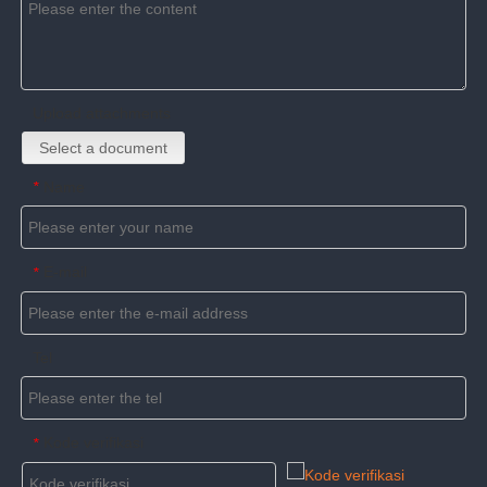
Upload attachments
Select a document
Name
*
E-mail
*
Tel
Kode verifikasi
*