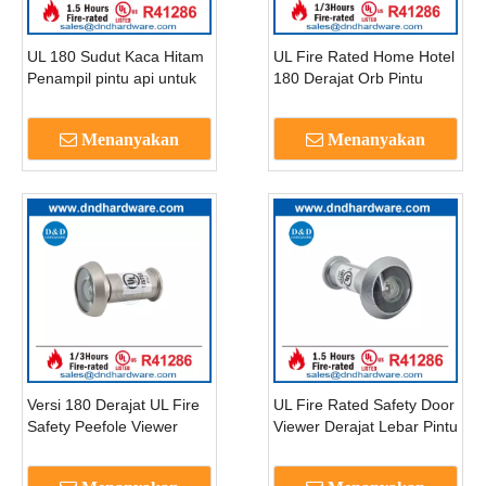
UL 180 Sudut Kaca Hitam
UL Fire Rated Home Hotel
Penampil pintu api untuk
180 Derajat Orb Pintu
rumah kantor hotel-
Depan Peephole Eye
dddv011
Viewer-DDDV010
Menanyakan
Menanyakan
Versi 180 Derajat UL Fire
UL Fire Rated Safety Door
Safety Peefole Viewer
Viewer Derajat Lebar Pintu
dengan Cover-DDDV010
Peephole-DDDV011