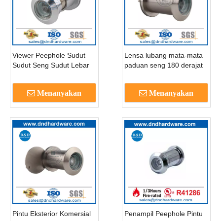
Viewer Peephole Sudut
Lensa lubang mata-mata
Sudut Seng Sudut Lebar
paduan seng 180 derajat
200 Derajat dengan
penampil pintu lubang-
Cover-DDDV003
dddv005
Menanyakan
Menanyakan
Pintu Eksterior Komersial
Penampil Peephole Pintu