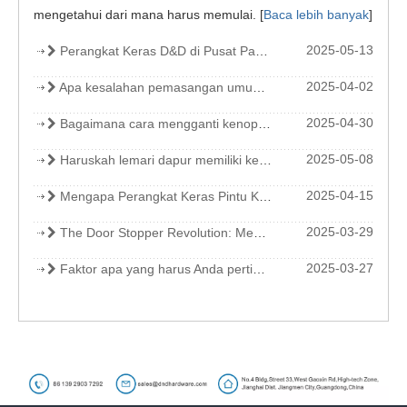
mengetahui dari mana harus memulai.
[
Baca lebih banyak
]
2025-05-13
Perangkat Keras D&D di Pusat Pameran Internasional Mesir (EIEC)
2025-04-02
Apa kesalahan pemasangan umum yang harus dihindari dengan pemegang pintu?
2025-04-30
Bagaimana cara mengganti kenop kabinet dan menarik?
2025-05-08
Haruskah lemari dapur memiliki kenop atau tarikan?
2025-04-15
Mengapa Perangkat Keras Pintu Kebakaran CE & UL sangat penting untuk keselamatan komersial
2025-03-29
The Door Stopper Revolution: Memetakan Inovasi Global dari Ilmu Material ke Estetika Spasial
2025-03-27
Faktor apa yang harus Anda pertimbangkan saat memilih perangkat keluar pelek untuk area lalu lintas tinggi?