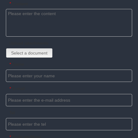
Content
*
Upload attachments
Select a document
Name
*
E-mail
*
Tel
Kode verifikasi
*