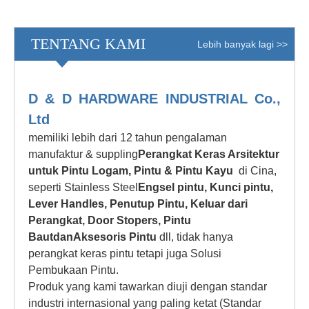
TENTANG KAMI
Lebih banyak lagi >>
D & D HARDWARE INDUSTRIAL Co.,
Ltd
memiliki lebih dari 12 tahun pengalaman
manufaktur & suppling
Perangkat Keras Arsitektur
untuk Pintu Logam, Pintu & Pintu Kayu
di Cina,
seperti Stainless Steel
Engsel pintu
,
Kunci pintu
,
Lever Handles
,
Penutup Pintu
,
Keluar dari
Perangkat
,
Door Stopers
,
Pintu
Baut
dan
Aksesoris Pintu
dll, tidak hanya
perangkat keras pintu tetapi juga Solusi
Pembukaan Pintu.
Produk yang kami tawarkan diuji dengan standar
industri internasional yang paling ketat (Standar