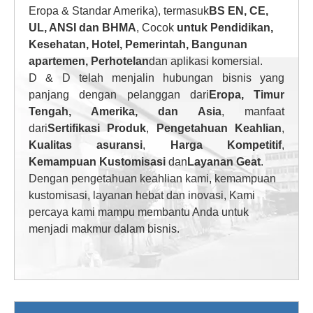
Eropa & Standar Amerika), termasuk
BS EN, CE,
UL, ANSI dan BHMA
, Cocok
untuk Pendidikan,
Kesehatan, Hotel, Pemerintah, Bangunan
apartemen, Perhotelan
dan aplikasi komersial.
D & D telah menjalin hubungan bisnis yang
panjang dengan pelanggan dari
Eropa, Timur
Tengah, Amerika, dan Asia
, manfaat
dari
Sertifikasi Produk
,
Pengetahuan Keahlian
,
Kualitas asuransi
,
Harga Kompetitif
,
Kemampuan Kustomisasi
dan
Layanan Geat
.
Dengan pengetahuan keahlian kami, kemampuan
kustomisasi, layanan hebat dan inovasi, Kami
percaya kami mampu membantu Anda untuk
menjadi makmur dalam bisnis.