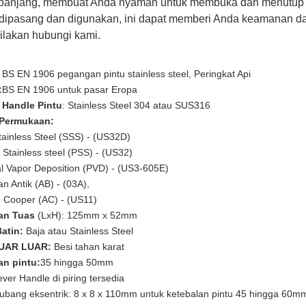
panjang, membuat Anda nyaman untuk membuka dan menutup pi
ipasang dan digunakan, ini dapat memberi Anda keamanan dan 
 silakan hubungi kami.
BS EN 1906 pegangan pintu stainless steel, Peringkat Api
:
BS EN 1906 untuk pasar Eropa
l Handle Pintu
: Stainless Steel 304 atau SUS316
 Permukaan:
ainless Steel (SSS) - (US32D)
Stainless steel (PSS) - (US32)
 Vapor Deposition (PVD) - (US3-605E)
 Antik (AB) - (03A),
 Cooper (AC) - (US11)
an Tuas
(LxH): 125mm x 52mm
atin:
Baja atau Stainless Steel
UAR LUAR:
Besi tahan karat
an pintu:
35 hingga 50mm
ver Handle di piring tersedia
lubang eksentrik: 8 x 8 x 110mm untuk ketebalan pintu 45 hingga 60m