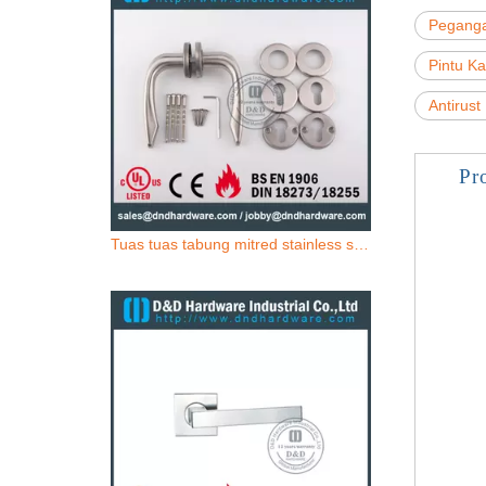
Peganga
Pintu K
Antirust
Pr
Tuas tuas tabung mitred stainless stainless steel untuk pintu baja-ddth039