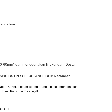
anda luar.
 (30-60mm) dan menggunakan lingkungan. Desain,
erti BS EN / CE, UL, ANSI, BHMA standar.
oors & Pintu Logam, seperti Handle pintu berongga, Tuas
Baut, Panic Exit Device, dll.
BA dll.