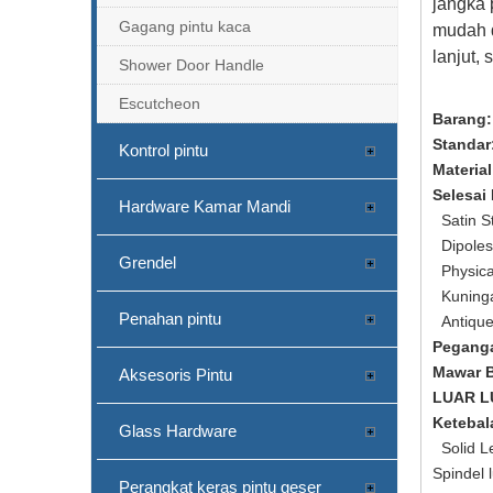
jangka 
Gagang pintu kaca
mudah d
lanjut,
Shower Door Handle
Escutcheon
Barang:
Standar
Kontrol pintu
Materia
Selesai
Hardware Kamar Mandi
Satin St
Dipoles 
Grendel
Physical
Kuningan
Penahan pintu
Antique
Pegang
Mawar B
Aksesoris Pintu
LUAR L
Ketebal
Glass Hardware
Solid Le
Spindel 
Perangkat keras pintu geser