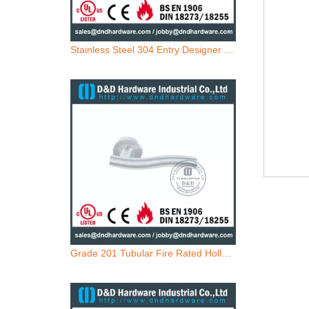
Stainless Steel 304 Entry Designer Lever Handle On Rose for Wood Doors -DDTH020
Grade 201 Tubular Fire Rated Hollow Lever Door Pegangan untuk Pintu Logam Depan -DDTH007