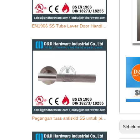
EN1906 SS Tube Lever Door Handle-DDTH100
Pegangan tuas antiskid SS untuk pintu internal-DDSH100
Sebelu