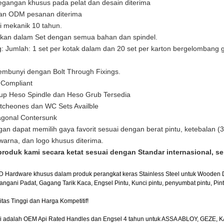
gangan khusus pada pelat dan desain diterima
 ODM pesanan diterima
 mekanik 10 tahun.
kan dalam Set dengan semua bahan dan spindel.
 Jumlah: 1 set per kotak dalam dan 20 set per karton bergelombang g
embunyi dengan Bolt Through Fixings.
Compliant
up Heso Spindle dan Heso Grub Tersedia
tcheones dan WC Sets Availble
gonal Contersunk
n dapat memilih gaya favorit sesuai dengan berat pintu, ketebalan
warna, dan logo khusus diterima.
roduk kami secara ketat sesuai dengan Standar internasional, sep
D Hardware khusus dalam produk perangkat keras Stainless Steel untuk Wooden D
ngani Padat, Gagang Tarik Kaca, Engsel Pintu, Kunci pintu, penyumbat pintu, Pintu 
itas Tinggi dan Harga Kompetitif!
 adalah OEM Api Rated Handles dan Engsel 4 tahun untuk ASSA ABLOY, GEZE, KA