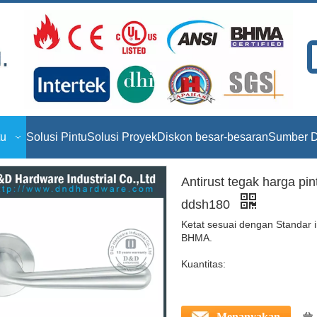
tu
Solusi Pintu
Solusi Proyek
Diskon besar-besaran
Sumber D
Antirust tegak harga pin
ddsh180
Ketat sesuai dengan Standar i
BHMA.
Kuantitas:
Menanyakan