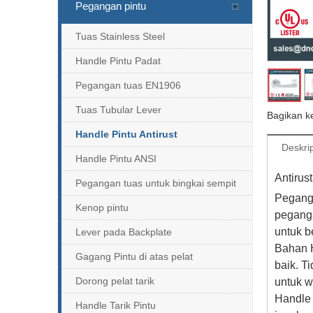
Pegangan pintu
Tuas Stainless Steel
Handle Pintu Padat
Pegangan tuas EN1906
Tuas Tubular Lever
Bagikan k
Handle Pintu Antirust
Deskri
Handle Pintu ANSI
Antirus
Pegangan tuas untuk bingkai sempit
Peganga
Kenop pintu
peganga
untuk b
Lever pada Backplate
Bahan H
Gagang Pintu di atas pelat
baik. T
Dorong pelat tarik
untuk w
Handle 
Handle Tarik Pintu