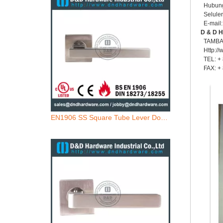
Hubung
Seluler
E-mail:
D & D 
TAMBAHK
Http://
TEL: + 
FAX: +
EN1906 SS Square Tube Lever Door Handle-DDTH101