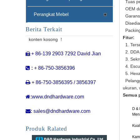
Tuas pe
OEM dan
Perangkat Mebel
Garansi
Disedia
Berita Terkait
SS304 Tuas Pintu Privasi Keselamatan dengan Roset Bundar-DDSH013
Packing:
Fitur:
konten kosong ！
1. Ters
2. DDA 
+ 86-139 2903 7292 David Jian
:

3. Sekr
4. Escu

:
+ 86-750-3856396
5. Hexa
Pelangga

+ 86-750-3856395 / 3856397
ukuran, 
Semua p

:
www.dndhardware.com
D & 

:
sales@dndhardware.com
Mena
Desain baru pegangan tuas stainless steel dengan lugs dukungan
Kual
Produk Ralated
Kami