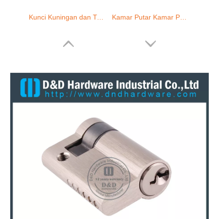
Kuningan Kuningan Padat Silinder-DDLC007
Kuningan Kunci Double-DDLC008
Kuningan silinder tunggal Kuningan-DDLC009
6 pin schlage 'c ' keyway mortise/rim silinder-ddlc011