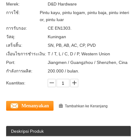
Merek:
D&D Hardware
Lock-ddlc004 silinder kuningan padat
Kunci silinder Euro Kuningan Solid-DDLC003
การใช้:
Pintu kayu, pintu logam, pintu baja, pintu interi
or, pintu luar
การรับรอง:
CE EN1303.
วัสดุ:
Kuningan
เสร็จสิ้น:
SN, PB, AB, AC, CP, PVD
เงื่อนไขการชำระเงิน:
T / T, L / C, D / P, Western Union
Port:
Jiangmen / Guangzhou / Shenzhen, Cina
กำลังการผลิต:
200.000 / bulan.
Kuantitas:
Euro Thumb Turn Cylinder Locks-DDLC002
Menanyakan
Tambahkan ke Keranjang
Deskripsi Produk