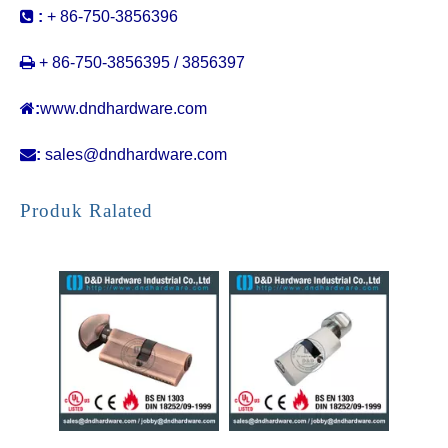

:
+ 86-750-3856396

+ 86-750-3856395 / 3856397

:
www.dndhardware.com

:
sales@dndhardware.com
Kunci Kuningan dan Turn Mortise Lock Cylinders-DDLC005
Kamar Putar Kamar Putar Kunci Pintu Silinder-DDLC006
Produk Ralated