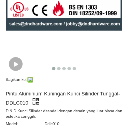
Silinder kunci euro di ganda terbuka-DDLC012
ANSI 6 pin Core Cylinder-DDLC013 yang dapat dipertukarkan
Bagikan ke:
Pintu Aluminium Kuningan Kunci Silinder Tunggal-
DDLC010
D & D Kunci Silinder ditandai dengan desain yang luar biasa dan
estetika canggih.
Model:
Ddlc010.