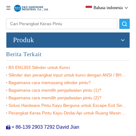
Bahasa indonesia
Kunci kuningan dan putar kunci silinder-ddlc001
Silinder kunci pintu euro dengan knob-ddlc002
Pencarian
Produk
Berita Terkait
BS EN1303 Silinder untuk Kunci
Silinder dan perangkat input untuk kunci dengan ANSI / BHA A156.5
Bagaimana cara memasang silinder pintu?
Bagaimana cara memilih penjadwalan pintu (1)?
Bagaimana cara memilih penjadwalan pintu (2)?
Kunci Kunci Kuningan Solid DDDLC003
Brass Yale Keys Euro Thumbturn Cylinder-DDLC004
Solusi Hardware Pintu Kayu Berguna untuk Escape Exit Single Door
Perangkat Keras Pintu Kayu Dinilai Api untuk Ruang Mesin Pintu Tunggal
+ 86-139 2903 7292 David Jian
:
