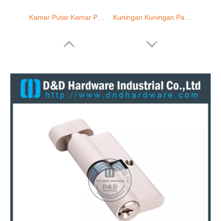
Kuningan Kunci Double-DDLC008
Kuningan silinder tunggal Kuningan-DDLC009
Pintu Aluminium Kuningan Kunci Silinder Tunggal-DDLC010
Silinder kunci euro di ganda terbuka-DDLC012