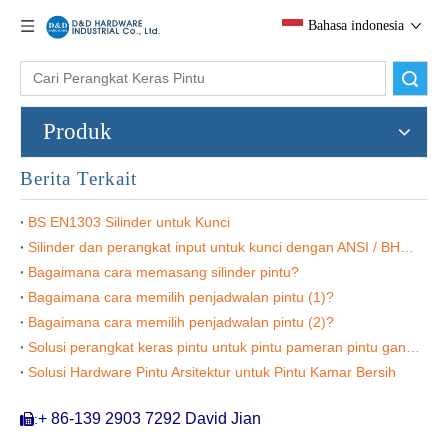
Bahasa indonesia
Kunci Kunci Kuningan Solid DDDLC003
Silinder kunci pintu euro dengan knob-ddlc002
Pencarian
Produk
Berita Terkait
BS EN1303 Silinder untuk Kunci
Silinder dan perangkat input untuk kunci dengan ANSI / BHA A156.5
Bagaimana cara memasang silinder pintu?
Bagaimana cara memilih penjadwalan pintu (1)?
Bagaimana cara memilih penjadwalan pintu (2)?
Kunci kuningan dan putar kunci silinder-ddlc001
Kunci Kuningan dan Turn Mortise Lock Cylinders-DDLC005
Solusi perangkat keras pintu untuk pintu pameran pintu ganda
Solusi Hardware Pintu Arsitektur untuk Pintu Kamar Bersih
+ 86-139 2903 7292 David Jian
:
