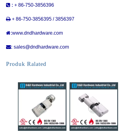

:
+ 86-750-3856396

+ 86-750-3856395 / 3856397

:
www.dndhardware.com

:
sales@dndhardware.com
Kamar Putar Kamar Putar Kunci Pintu Silinder-DDLC006
Kuningan Kuningan Padat Silinder-DDLC007
Produk Ralated