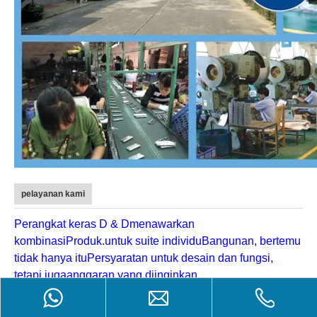
pelayanan kami
Perangkat keras D & D
menawarkan
kombinasi
Produk.
untuk suite individu
Bangunan
, bertemu
tidak hanya itu
Persyaratan untuk desain dan fungsi
,
tetapi juga
anggaran yang diinginkan.
.
Product Inquiry
Lebih banyak item perangkat keras pintu meliputi: