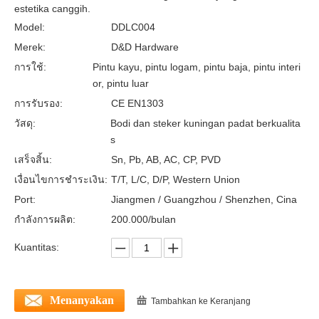
estetika canggih.
Lock-ddlc004 silinder kuningan padat
Kunci silinder Euro Kuningan Solid-DDLC003
Model:
DDLC004
Merek:
D&D Hardware
การใช้:
Pintu kayu, pintu logam, pintu baja, pintu interi
or, pintu luar
การรับรอง:
CE EN1303
วัสดุ:
Bodi dan steker kuningan padat berkualita
s
เสร็จสิ้น:
Sn, Pb, AB, AC, CP, PVD
เงื่อนไขการชำระเงิน:
T/T, L/C, D/P, Western Union
Port:
Jiangmen / Guangzhou / Shenzhen, Cina
กำลังการผลิต:
200.000/bulan
Euro Thumb Turn Cylinder Locks-DDLC002
Kuantitas:
Menanyakan
Tambahkan ke Keranjang