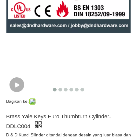
6 pin schlage 'c ' keyway mortise/rim silinder-ddlc011
ANSI 6 pin Core Cylinder-DDLC013 yang dapat dipertukarkan
Bagikan ke:
Brass Yale Keys Euro Thumbturn Cylinder-
DDLC004
D & D Kunci Silinder ditandai dengan desain yang luar biasa dan