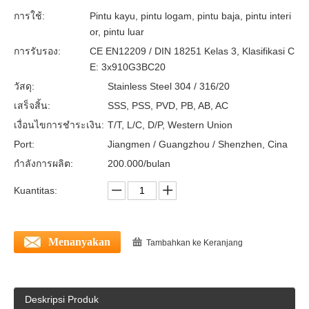
การใช้:
Pintu kayu, pintu logam, pintu baja, pintu interi
or, pintu luar
การรับรอง:
CE EN12209 / DIN 18251 Kelas 3, Klasifikasi C
E: 3x910G3BC20
วัสดุ:
Stainless Steel 304 / 316/20
เสร็จสิ้น:
SSS, PSS, PVD, PB, AB, AC
เงื่อนไขการชำระเงิน:
T/T, L/C, D/P, Western Union
Port:
Jiangmen / Guangzhou / Shenzhen, Cina
กำลังการผลิต:
200.000/bulan
CE SS304 Kamar Kamar Mandi Lock-DDML012
CE SS304 Kunci Pintu Baut Mati-DDML013
Kuantitas:
Menanyakan
Tambahkan ke Keranjang
Deskripsi Produk