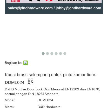
SS304 CE Sash Fire Rated Door Lock-DDML009
Kunci Pintu SS Dinilai Api-DDML011
Bagikan ke:
Kunci brass selempang untuk pintu kamar tidur-
DDML024
D & D Mortise Door Lock Diuji Menurut EN12209 dan EN1670,
sesuai dengan DIN 18251Standard
Model:
DDML024
SS Euro Mortise Kamar Mandi Kunci DDML012
SS304 Round Corner Fire Rated Sash Lock-DDML009-R
Merek:
D&D Hardware