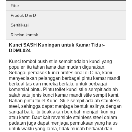
Fitur
Produk D & D
Sertifikasi
CE SS304 Mortise Fire Rated Door Lock -DDML026
CE SS304 Fire Night Latch Door Lock-DDML014
Rincian kontak
Kunci SASH Kuningan untuk Kamar Tidur-
DDML024
Kunci tombol push stile sempit adalah kunci yang
populer, itu tahan lama dan mudah digunakan.
Sebagai pemasok kunci profesional di Cina, kami
menyediakan pelanggan berbagai pintu kamar mandi
berkualitas dan mereka berlaku untuk berbagai
komersial pintu. Pintu toilet kunci stile sempit adalah
salah satu jenis kunci kamar mandi stile sempit kami.
Bahan pintu toilet Kunci Stile sempit adalah stainless
steel, sehingga dapat menjaga bentuk aslinya dengan
sangat baik. Itu tidak akan berubah menjadi kuning
atau karat. Baut kait reversible stainless steel dalam
SS304 Key Operated Fire Rated Door Lock-DDML013
CE SS304 Roller Bolt Euro Dead Lock-DDML010
padatan juga dapat menjaga permukaan yang halus
untuk waktu yang lama, tidak mudah berkarat dan