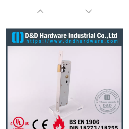
SS Dead Bolt Mortise Lock-DDML033
SS304 CE Escape Escape Lock-DDML009-E