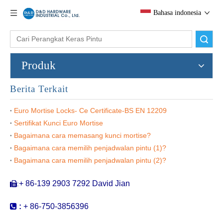
Bahasa indonesia
Pencarian
Produk
Berita Terkait
Euro Mortise Locks- Ce Certificate-BS EN 12209
Sertifikat Kunci Euro Mortise
Bagaimana cara memasang kunci mortise?
Rol Profil Euro Kuningan Lock-DDML017
CE LATCH LATCH LOCK-DDML011
Bagaimana cara memilih penjadwalan pintu (1)?
Bagaimana cara memilih penjadwalan pintu (2)?
+ 86-139 2903 7292 David Jian
:


:
+ 86-750-3856396