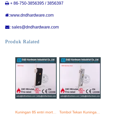

+ 86-750-3856395 / 3856397

:
www.dndhardware.com

:
sales@dndhardware.com
Kuningan 85 entri mortise pintu kunci-ddml016
Tombol Tekan Kuningan Sempit Lock-DDML021
Produk Ralated
SS304 Mortise Hook Lock-DDML031
Entri Kuningan WC-DEADBOLT LOCK-DDML032