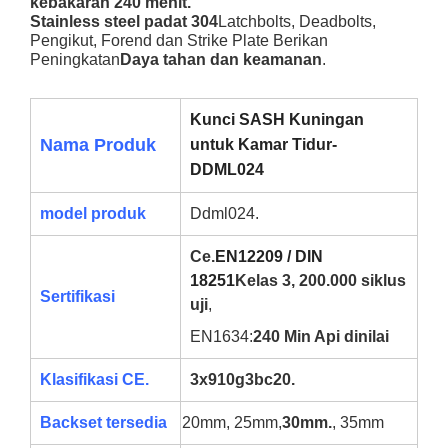
kebakaran 240 menit.
Stainless steel padat 304
Latchbolts, Deadbolts,
Pengikut, Forend dan Strike Plate Berikan
Peningkatan
Daya tahan dan keamanan
.
Kunci SASH Kuningan
Nama Produk
untuk Kamar Tidur-
DDML024
model produk
Ddml024.
Ce.
EN12209 / DIN
18251
Kelas 3, 200.000 siklus
Sertifikasi
uji
,
EN1634:
240 Min Api dinilai
Klasifikasi CE.
3x910g3bc20.
Backset tersedia
20mm, 25mm,
30mm.
, 35mm