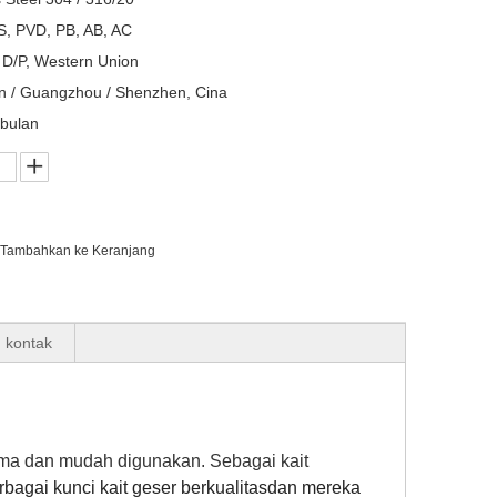
, PVD, PB, AB, AC
, D/P, Western Union
n / Guangzhou / Shenzhen, Cina
bulan
Tambahkan ke Keranjang
n kontak
lama dan mudah digunakan. Sebagai kait
agai kunci kait geser berkualitas
dan mereka