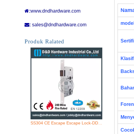
Nama

:
www.dndhardware.com
model

:
sales@dndhardware.com
SS Dead Bolt Mortise Lock-DDML033
Produk Ralated
Sertif
Klasif
Backs
Baha
Foren
Menye
SS304 CE Escape Escape Lock-DDML009-E
Cocok