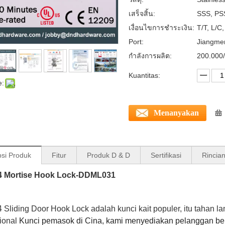
เสร็จสิ้น:
SSS, PSS
เงื่อนไขการชำระเงิน:
T/T, L/C
Port:
Jiangme
กำลังการผลิต:
200.000/
Kuantitas:
e:
Menanyakan
psi Produk
Fitur
Produk D & D
Sertifikasi
Rincia
 Mortise Hook Lock-DDML031
Sliding Door Hook Lock adalah kunci kait populer, itu tahan 
ional
Kunci pemasok di Cina, kami menyediakan pelanggan berb