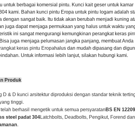
u untuk berbagai komersial pintu. Kunci kait geser untuk kamar 
304 kami. Bahan kunci pintu Eropa untuk pintu logam adalah st
a dengan sangat baik. Itu tidak akan berubah menjadi kuning atau
an juga dapat menjaga permukaan yang halus untuk waktu yang 
eristik ini sangat mengurangi kemungkinan perangkat keras pi
Bisa juga menjaga pelumasan jangka panjang, membuat Anda
rangkat keras pintu Eropa
halus dan mudah dipasang dan digun
indahan. Untuk informasi lebih lanjut, silakan hubungi kami.
an Produk
 D & D kunci arsitektur diproduksi dengan standar teknik terti
yang tinggi.
telah berhasil mengetik untuk semua persyaratan
BS EN 12209 
ss steel padat 304
Latchbolts, Deadbolts, Pengikut, Forend dan
eamanan
.