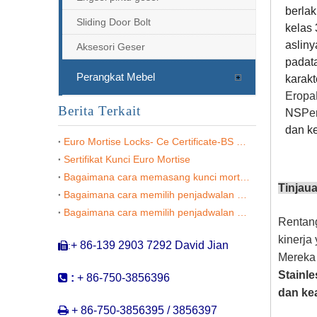
berlak
Sliding Door Bolt
kelas 
asliny
Aksesori Geser
padat
Perangkat Mebel
karakt
Eropa
Berita Terkait
NS
Pe
dan ke
Euro Mortise Locks- Ce Certificate-BS EN 12209
Sertifikat Kunci Euro Mortise
Bagaimana cara memasang kunci mortise?
Tinjau
Entri Kuningan WC-DEADBOLT LOCK-DDML032
Bagaimana cara memilih penjadwalan pintu (1)?
Bagaimana cara memilih penjadwalan pintu (2)?
Rentang
kinerja 
+ 86-139 2903 7292 David Jian
:

Mereka 
Stainle

:
+ 86-750-3856396
dan k

+ 86-750-3856395 / 3856397