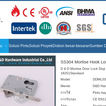
tu
Solusi Pintu
Solusi Proyek
Diskon besar-besaran
Sumber D
SS304 Mortise Hook 
D & D Mortise Door Lock Diu
18251Standard
Model:
DDML03
Merek:
D&D Har
การใช้:
Pintu kay
การรับรอง:
CE EN122
วัสดุ:
Stainles