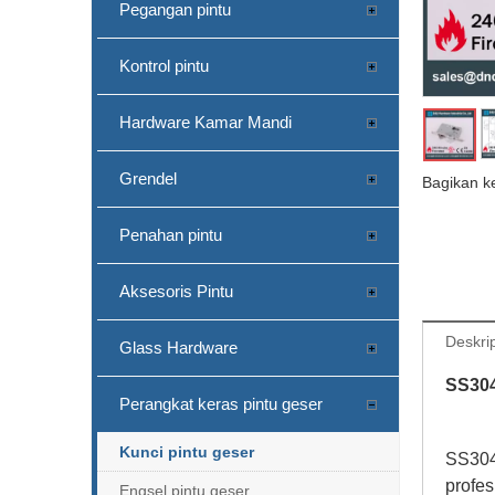
Pegangan pintu
Kontrol pintu
Hardware Kamar Mandi
Grendel
Bagikan k
Penahan pintu
Aksesoris Pintu
Deskri
Glass Hardware
SS304
Perangkat keras pintu geser
Kunci pintu geser
SS304 
profes
Engsel pintu geser