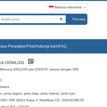
Bahasa indonesia
Pencarian
aya Perangkat Pintu
Hubungi kami
FAQ
Lock-DDML031
ji Menurut EN12209 dan EN1670, sesuai dengan DIN
1
dware
u, pintu logam, pintu baja, pintu interior, pintu luar
09 / DIN 18251 Kelas 3, Klasifikasi CE: 3x910G3BC20
s Steel 304 / 316/20