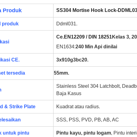
 Produk
SS304 Mortise Hook Lock-DDML0
 produk
Ddml031.
Ce.
EN12209 / DIN 18251
Kelas 3, 20
ikasi
EN1634:
240 Min Api dinilai
ikasi CE.
3x910g3bc20.
et tersedia
55mm.
Stainless Steel 304 Latchbolt, Deadb
n
Baja Kasus
d & Strike Plate
Kuadrat atau radius.
lesaikan
SSS, PSS, PVD, PB, AB, AC
 untuk pintu
Pintu kayu, pintu logam
, Pintu inter