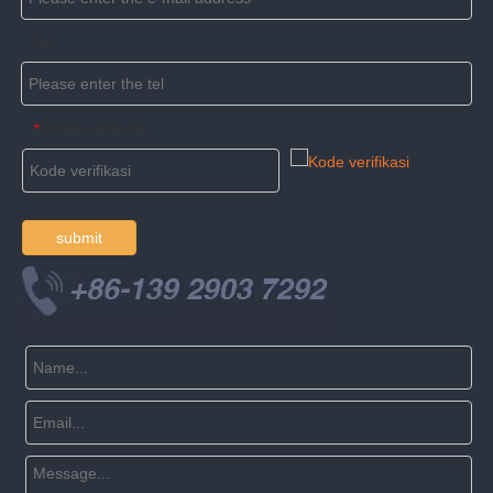
Tel
Kode verifikasi
*
submit