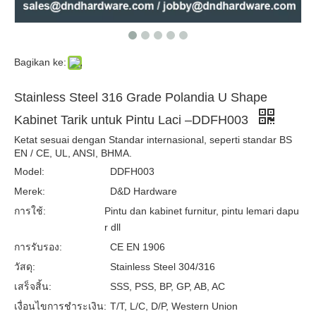
Bagikan ke:
Stainless Steel 304 Permukaan Pegangan furnitur padat untuk pintu kabinet –DDFH001
Stainless Steel 201 Kurva Padat Pegangan Tarik untuk Pintu Dapur –DDFH002
Stainless Steel 316 Grade Polandia U Shape
Kabinet Tarik untuk Pintu Laci –DDFH003
Ketat sesuai dengan Standar internasional, seperti standar BS
EN / CE, UL, ANSI, BHMA.
Model:
DDFH003
Merek:
D&D Hardware
การใช้:
Pintu dan kabinet furnitur, pintu lemari dapu
r dll
การรับรอง:
CE EN 1906
วัสดุ:
Stainless Steel 304/316
Kenop kabinet silinder permukaan 304 untuk pintu lemari –DDFH007
Stainless Steel 304 Round Round Tersembunyi Pegangan untuk Pintu Dapur –DDFH009
เสร็จสิ้น:
SSS, PSS, BP, GP, AB, AC
เงื่อนไขการชำระเงิน:
T/T, L/C, D/P, Western Union