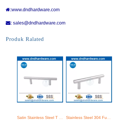

:
www.dndhardware.com

:
sales@dndhardware.com
Satin Stainless Steel T Bar Furniture Pintu Tarik Pegangan untuk Home-DDFH001
Stainless Steel 304 Furniture Hardware Drawer Handle for Furniture-DDFH001
Produk Ralated
Kenop kabinet dapur stainless steel untuk pintu laci - ddfh008
Kenop pintu lemari stainless steel untuk pintu dapur interior –DDFH006