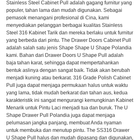
Stainless Steel Cabinet Pull adalah gagang furnitur yang
populer, tahan lama dan mudah digunakan. Sebagai
pemasok menangani profesional di Cina, kami
menyediakan pelanggan berbagai kualitas Stainless
Tarik silinder profil Euro 304 Euro untuk Pintu Kayu –DDFH012
Pegangan Furnitur Antirust Grade 316 Untuk Gulungan Selang Kebakaran –DDFH013
Steel 316 Kabinet Tarik dan mereka berlaku untuk furnitur
yang berbeda dari pintu. The Drawer Doors Cabinet Pull
adalah salah satu jenis Shape Shape U Shape Polandia
kami. Bahan dari Drawer Doors U Shape Pull
adalah
baja tahan karat, sehingga dapat mempertahankan
bentuk aslinya dengan sangat baik. Tidak akan berubah
menjadi kuning atau berkarat. 316 Grade Polish Cabinet
Pull juga dapat menjaga permukaan halus untuk waktu
yang lama, tidak mudah berkarat dan tahan aus, kedua
karakteristik ini sangat mengurangi kemungkinan Kabinet
Menarik untuk Pintu Laci menjadi tua dan buruk. The U
Shape Drawer Pull Polandia
juga dapat menjaga
Pegangan cangkir furnitur stainless steel untuk pintu ayam api interior –ddfh014
Stainless Steel 304 Square Antik Furniture Tarik Pegangan untuk Pintu Kabinet –DDFH015
pelumasan jangka panjang, membuat Anda nyaman
untuk membuka dan menutup pintu. The SS316 Drawer
U Shape Pull
halus dan mudah dipasang dan digunakan,