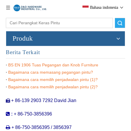
Bahasa indonesia
Pencarian
Produk
Berita Terkait
BS EN 1906 Tuas Pegangan dan Knob Furniture
Bagaimana cara memasang pegangan pintu?
Stainless Steel Tipe Bulat Geser Furniture Laci Pegangan untuk House-DDFH011
Pegangan kabinet kamar mandi siram sudut persegi di ss304-ddfh010
Bagaimana cara memilih penjadwalan pintu (1)?
Bagaimana cara memilih penjadwalan pintu (2)?
+ 86-139 2903 7292 David Jian
:


:
+ 86-750-3856396

+ 86-750-3856395 / 3856397