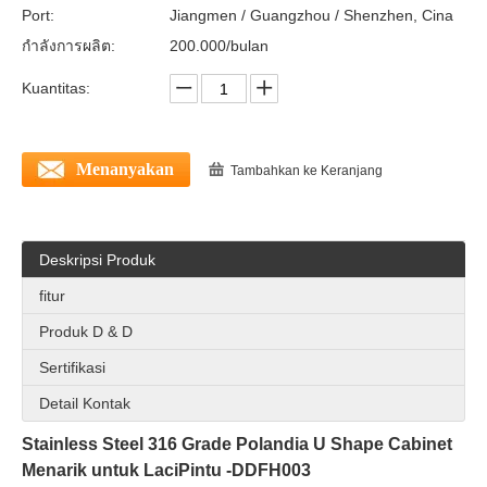
Port:
Jiangmen / Guangzhou / Shenzhen, Cina
กำลังการผลิต:
200.000/bulan
Kuantitas:
Menanyakan
Tambahkan ke Keranjang
Deskripsi Produk
Stainless Steel 304 Square Invisible Wardrobe Furniture Handles Untuk Pintu Dresser –DDFH010
Sus304 melingkar laci siram tarik untuk pintu geser –DDFH011
fitur
Produk D & D
Sertifikasi
Detail Kontak
Stainless Steel 316 Grade Polandia U Shape Cabinet
Menarik untuk
Laci
Pintu -DDFH003