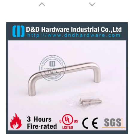
Stainless Steel Grade 316 Kenop Pintu Dapur Antirust untuk Pintu Kabinet –DDFH005
Stainless Steel Grade 304 Antirust Lemari Dapur Hardware untuk Pintu Lemari -DDFH004