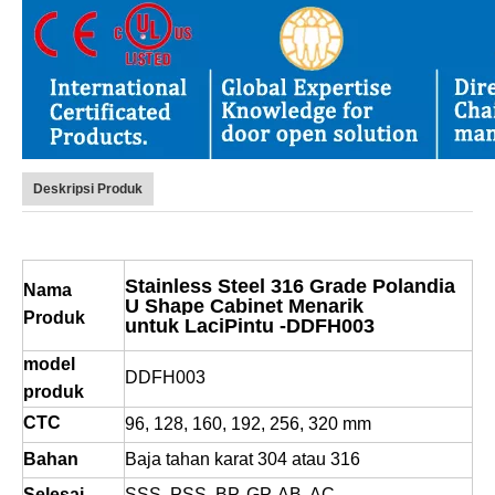
Deskripsi Produk
Stainless Steel 316 Grade Polandia
Nama
U Shape Cabinet Menarik
Produk
untuk
Laci
Pintu -DDFH003
model
DDFH003
produk
CTC
96, 128, 160, 192, 256, 320 mm
Bahan
Baja tahan karat 304 atau 316
Selesai
SSS, PSS, BP, GP, AB, AC