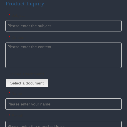
Product Inquiry
Subject
*
Content
*
Upload attachments
Select a document
Name
*
E-mail
*