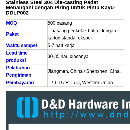
Stainless Steel 304 Die-casting Padat
Menangani dengan Piring untuk Pintu Kayu-
DDLP002
MOQ
500 pasang
1 pasang per kotak batin, dengan
Paket
karton standar ekspor
Waktu sampel
5-7 hari kerja
Lead time
30-35 hari biasanya
produksi
Pelabuhan
Jiangmen, China / Shenzhen, Cina.
Pengiriman
Pembayaran
T / T, D / P, L / C, Western Union