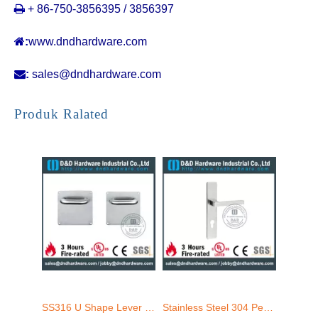

+ 86-750-3856395 / 3856397

:
www.dndhardware.com

:
sales@dndhardware.com
SS316 U Shape Lever Handle dengan pelat persegi -DDTP001 -N
Stainless Steel 304 Pegangan bentuk persegi berongga dengan pelat untuk pintu kantor-DDTP004
Produk Ralated
Stainless Steel 316 pegangan tuas bentuk persegi padat dengan pelat persegi panjang untuk pintu-ddtp005 yang diberi peringkat api
Stainless steel 304 tuas menangani profil euro pada pelat persegi untuk baja-DDSP021