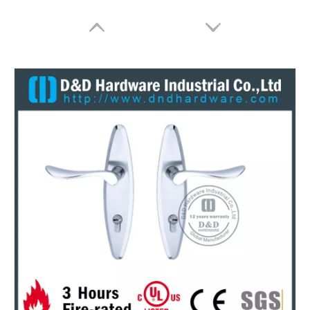
Stainless Steel 304 Tuas Pegangan Profil Euro Di Pelat Square 170x170mm Untuk Pintu Baja -DDTP001
SS316 Tube L Shape Lever Handle Dengan Backplate untuk Pintu Logam-DDTP003