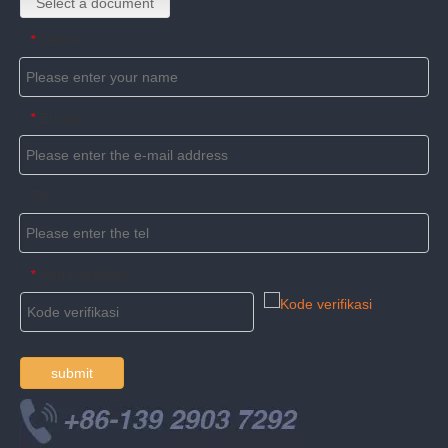
Select a document
Name
*
E-mail
*
Tel
Kode verifikasi
*
submit