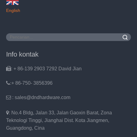
English
Pencarian
Info kontak

: + 86-139 2903 7292 David Jian
:
+ 86-750- 3856396

: sales@dndhardware.com

: No.4 Bldg, Jalan 33, Jalan Gaoxin Barat, Zona
Teknologi Tinggi, Jianghai Dist. Kota Jiangmen,
Guangdong, Cina