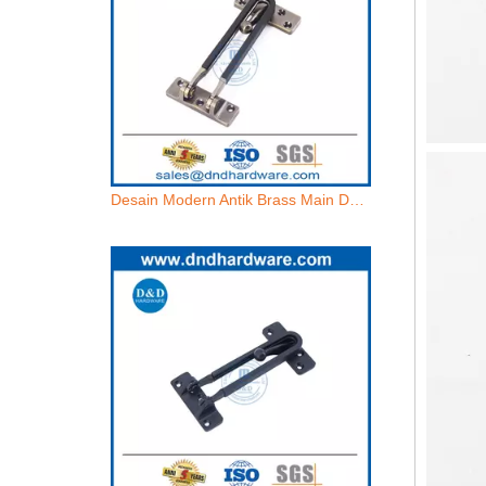
Desain Modern Antik Brass Main Door Guard oleh Zinc Alloy-DDDG008