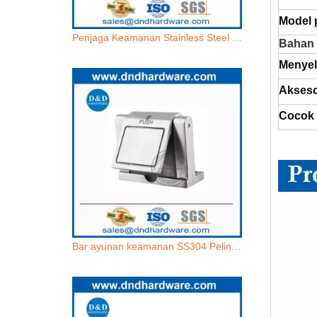
Model 
Penjaga Keamanan Stainless Steel Factory Stainless Steel Guard DDDDG013
Bahan
Menye
Akseso
Cocok 
Bar ayunan keamanan SS304 Pelindung Pintu Pelindung Pintu Pintu Penjaga DDDDG012