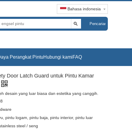
Bahasa indonesia
Pencarian
aya Perangkat Pintu
Hubungi kami
FAQ
fety Door Latch Guard untuk Pintu Kamar
leh desain yang luar biasa dan estetika yang canggih.
8
dware
u, pintu logam, pintu baja, pintu interior, pintu luar
tainless steel / seng