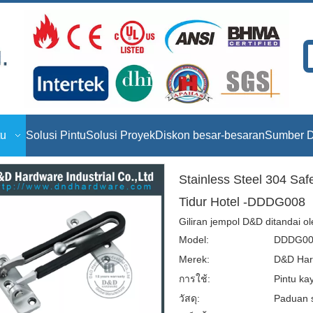
tu
Solusi Pintu
Solusi Proyek
Diskon besar-besaran
Sumber D
Stainless Steel 304 Sa
Tidur Hotel -DDDG008
Giliran jempol D&D ditandai o
Model:
DDDG00
Merek:
D&D Har
การใช้:
Pintu kay
วัสดุ:
Paduan s