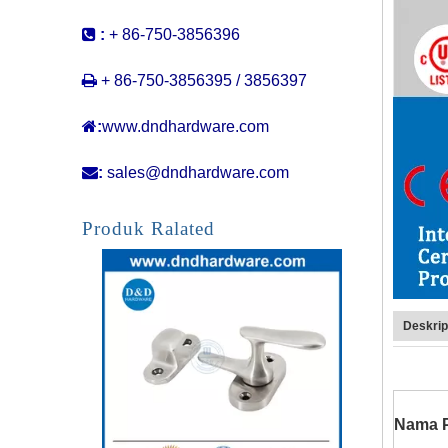

:
+ 86-750-3856396

+ 86-750-3856395 / 3856397

:
www.dndhardware.com

:
sales@dndhardware.com
Pintu Keamanan Stainless Steel Steel Apartemen Pelindung Pintu-DDDG014
Produk Ralated
Deskrip
Nama 