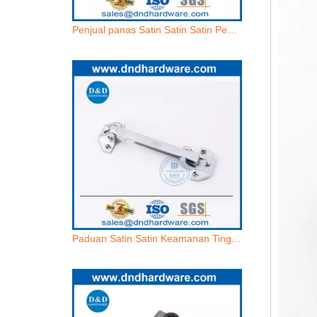
Penjual panas Satin Satin Satin Penjaga Pintu Nikel untuk Pintu Luar DDDG009
Paduan Satin Satin Keamanan Tinggi Satin Chrome Latch Guard-DDDG009