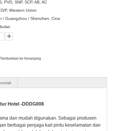
, PVD, SNP, SCP, AB, AC
, D/P, Western Union
n / Guangzhou / Shenzhen, Cina
bulan
Tambahkan ke Keranjang
 kontak
idur Hotel -DDDG008
an lama dan mudah digunakan. Sebagai produsen
an berbagai penjaga kait pintu keselamatan dan