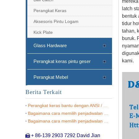
mereka 
latch s
Perangkat Keras
bentuk 
Aksesoris Pintu Logam
tidur h
tahan, 
Kick Plate
buruk. 
Glass Hardware
nyaman 
digunak
kami.
Perangkat keras pintu geser
Perangkat Mebel
Berita Terkait
Perangkat keras bantu dengan ANSI / BHA A156.16
Kunci Penjaga Pintu Keamanan Jenis Hotel Crank Di Bahan Stainless Steel DDDG015
Bagaimana cara memilih penjadwalan pintu (1)?
Bagaimana cara memilih penjadwalan pintu (2)?
+ 86-139 2903 7292 David Jian
:
