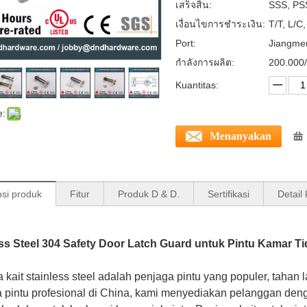
เสร็จสิ้น:
SSS, PSS
เงื่อนไขการชำระเงิน:
T/T, L/C
Port:
Jiangme
กำลังการผลิต:
200.000/
Kuantitas:
e:
Menanyakan
psi produk
Fitur
Produk D & D.
Sertifikasi
Detail
ess Steel 304 Safety Door Latch Guard untuk Pintu Kamar T
 kait stainless steel adalah penjaga pintu yang populer, tah
 pintu profesional di China, kami menyediakan pelanggan deng