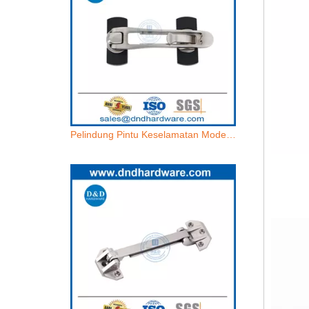
Pelindung Pintu Keselamatan Modern Penjaga pintu baja stainless dengan karet-DDDG011