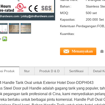
Bahan::
Stainless St
MOQ:
500 set
Kapasitas:
200.000 Set 
Ketentuan Perdagangan:
FOB,
Kuantitas:
e:
Menanyakan
psi Produk
fitur
Produk D & D
Sertifikasi
Detail 
Handle Tarik Oval untuk Exterior Hotel Door-DDPH043
ss Steel Door pull Handle adalah gagang tarik yang populer, 
 pegangan tarik profesional di Cina, kami menyediakan pelang
eka berlaku untuk berbagai pintu komersial. Handle Pull Oval 