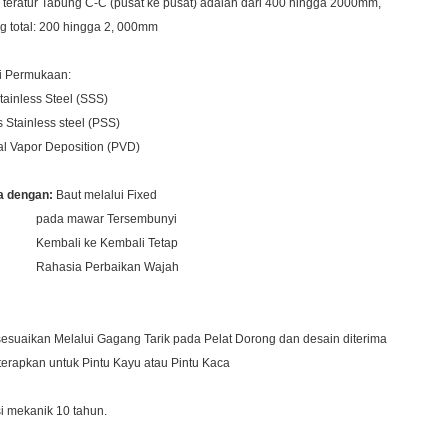
teratur Tabung C-C (pusat ke pusat) adalah dari 400 hingga 2000mm,
 total: 200 hingga 2, 000mm
i Permukaan:
tainless Steel (SSS)
 Stainless steel (PSS)
l Vapor Deposition (PVD)
a dengan:
Baut melalui Fixed
 mawar Tersembunyi
ali ke Kembali Tetap
sia Perbaikan Wajah
sesuaikan Melalui Gagang Tarik pada Pelat Dorong dan desain diterima
terapkan untuk Pintu Kayu atau Pintu Kaca
 mekanik 10 tahun.