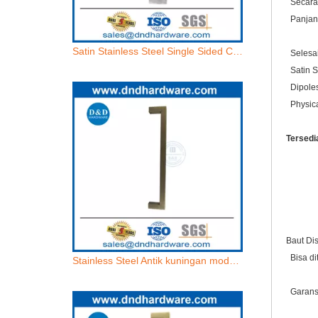
Secara 
Panjang
Satin Stainless Steel Single Sided Commercial Glass Door Handles-DDPH034
Selesa
Satin S
Dipoles
Physica
Tersedi
pada
Kemb
Raha
Baut Di
Bisa di
Stainless Steel Antik kuningan modern pintu tarik pintu tarik-ddph034
Garansi