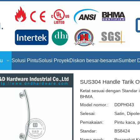
tu
Solusi Pintu
Solusi Proyek
Diskon besar-besaran
Sumber D
SUS304 Handle Tarik O
Ketat sesuai dengan Standar i
BHMA.
Model nomor.:
DDPH043
Selesai:
Satin, Dipol
Pemakaian:
Pintu kaca, p
Standar:
BS8424
Nama merk:
Perangkat K