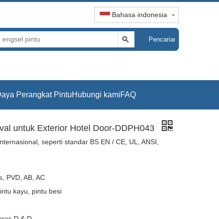
Bahasa indonesia
Pencarian
aya Perangkat Pintu
Hubungi kami
FAQ
val untuk Exterior Hotel Door-DDPH043
nternasional, seperti standar BS EN / CE, UL, ANSI,
es, PVD, AB, AC
intu kayu, pintu besi
eras D & D