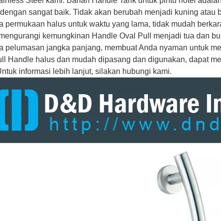
ainless Steel kami. Bahan Handle Tarik untuk pintu hotel adala
 dengan sangat baik. Tidak akan berubah menjadi kuning atau b
 permukaan halus untuk waktu yang lama, tidak mudah berkarat 
mengurangi kemungkinan Handle Oval Pull menjadi tua dan buru
 pelumasan jangka panjang, membuat Anda nyaman untuk memb
ull Handle halus dan mudah dipasang dan digunakan, dapat
Untuk informasi lebih lanjut, silakan hubungi kami.