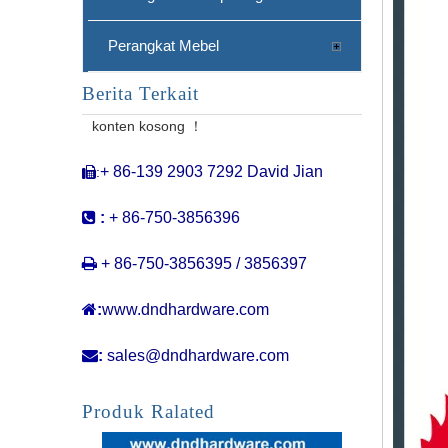
Perangkat Mebel
Berita Terkait
Pegangan Tarik Pegangan Stainless Steel Stainless Steel Tarik Pegangan dengan Lock-DDPH040
konten kosong ！
+ 86-139 2903 7292 David Jian
:


:
+ 86-750-3856396

+ 86-750-3856395 / 3856397

:
www.dndhardware.com

:
sales@dndhardware.com
Pegangan Pintu Kaca Stainless Steel Double Sided Sliding Tarik Pegangan dengan Lock-DDPH039
Produk Ralated