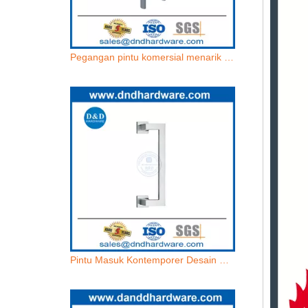
Pegangan pintu komersial menarik baja stainless pintu modern menarik eksterior-ddph037
Pintu Masuk Kontemporer Desain Modern Stainless Steel Glass Tarik Pegangan Untuk Pintu Kaca-DDPH036