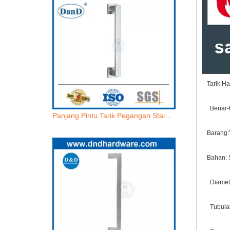
Tarik Ha
Benar-b
Panjang Pintu Tarik Pegangan Stainless Steel Single Sided Entry Door Tarik Pegangan-DDPH035
Barang:
Bahan: 
Diamet
Tubular