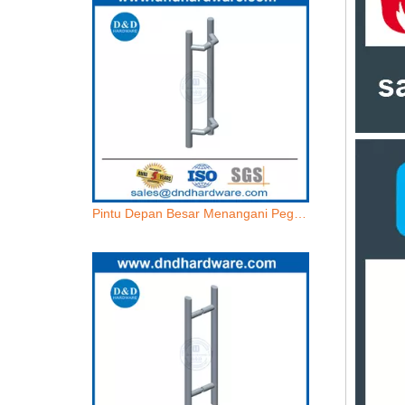
Pintu Depan Besar Menangani Pegangan Pintu Masuk Kontemporer Stainless Steel Tarik-DDPH038