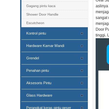
Oval St
Gagang pintu kaca
aslinya
menjaga
Shower Door Handle
sangat 
Escutcheon
menjaga
Door P
Kontrol pintu
tinggi. 
Hardware Kamar Mandi
Grendel
Penahan pintu
Aksesoris Pintu
Glass Hardware
Perangkat keras pintu geser