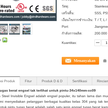
วัสดุ:
Stainles
เสร็จสิ้น:
SSS, PSS
เงื่อนไขการชำระเงิน:
T / T, L 
Port:
Jiangme
กำลังการผลิต:
200.000 
e:
Kuantitas:
Menanyakan
psi Produk
Fitur
Produk D & D
Sertifikasi
Rincia
ugas berat engsel tak terlihat untuk pintu-34x140mm-cc09
s Steel Invisible Engsel adalah engsel populer, itu tahan lama dan 
mi menyediakan pelanggan berbagai kualitas kelas 304 yang tak ter
ntuk pintu tugas berat
adalah salah satu jenis engsel tugas berat kam