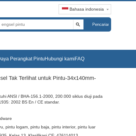
Bahasa indonesia
Pencarian
aya Perangkat Pintu
Hubungi kami
FAQ
el Tak Terlihat untuk Pintu-34x140mm-
tuhi ANSI / BHA-156.1-2000, 200.000 siklus diuji pada
935: 2002 BS En / CE standar.
dware
u, pintu logam, pintu baja, pintu interior, pintu luar
35, Kelas 13, Klasifikasi CE: 476114013