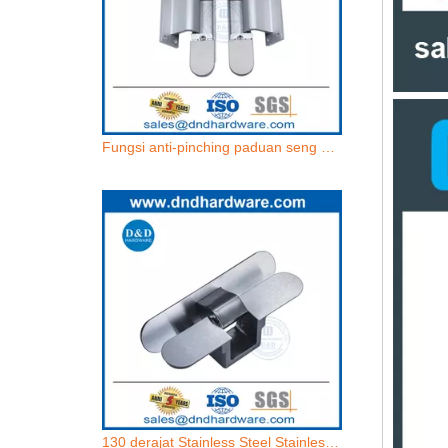
Fungsi anti-pinching paduan seng dan aluminium yang dapat disesuaikan dengan engsel pintu tersembunyi-DDCH017
130 derajat Stainless Steel Stainless Solid Solid Tersembunyi Engsel Invisible Engkauble for Storage Room-DDCH014