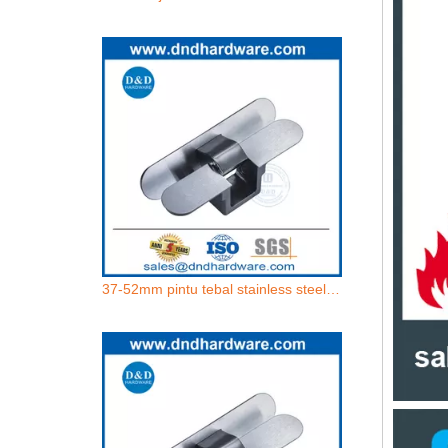
37-52mm pintu tebal stainless steel engsel pintu tersembunyi padat untuk cloakroom-ddch014