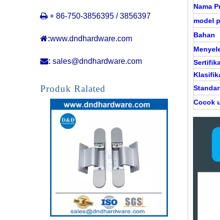
Nama P

+ 86-750-3856395 / 3856397
model 
Bahan

:
www.dndhardware.com
Menyel

:
sales@dndhardware.com
Sertifik
Klasifik
Paduan seng dan aluminium menyesuaikan engsel tersembunyi yang tidak terlihat engsel pintu untuk tugas berat-ddch017
Produk Ralated
Standar
Cocok 