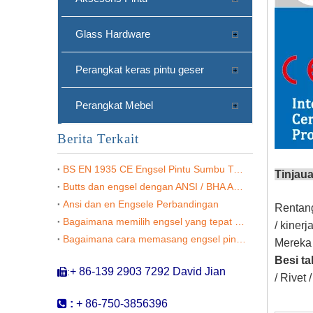
Glass Hardware
Perangkat keras pintu geser
Perangkat Mebel
Berita Terkait
BS EN 1935 CE Engsel Pintu Sumbu Tunggal
Tinjau
Butts dan engsel dengan ANSI / BHA A156.1
Ansi dan en Engsele Perbandingan
Rentang
Alloy dan Aluminium Secret Door Hardware Wooden Wooden Adjustable ENGLE-DDCH017
Bagaimana memilih engsel yang tepat untuk pintu & proyek Anda?
/ kinerj
Bagaimana cara memasang engsel pintu di pintu interior?
Mereka 
Besi ta
+ 86-139 2903 7292 David Jian
:

/ Rivet

:
+ 86-750-3856396