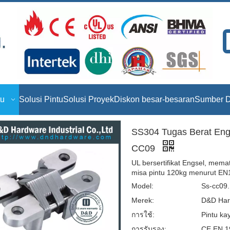
tu
Solusi Pintu
Solusi Proyek
Diskon besar-besaran
Sumber D
SS304 Tugas Berat Engs
CC09
UL bersertifikat Engsel, mema
misa pintu 120kg menurut EN1
Model:
Ss-cc09.
Merek:
D&D Har
การใช้:
Pintu kay
การรับรอง:
CE EN 19