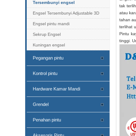
Tersembunyi engsel
tak terl
atau kar
Engsel Tersembunyi Adjustable 3D
tahan au
Engsel pintu mandi
terliha
Pintu k
Sekrup Engsel
tinggi. U
Kuningan engsel
Pegangan pintu
Kontrol pintu
Hardware Kamar Mandi
Grendel
Penahan pintu
Aksesoris Pintu