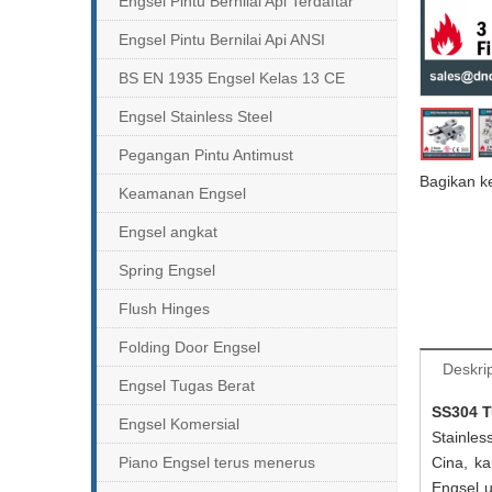
Engsel Pintu Bernilai Api Terdaftar
Engsel Pintu Bernilai Api ANSI
BS EN 1935 Engsel Kelas 13 CE
Engsel Stainless Steel
Pegangan Pintu Antimust
Bagikan k
Keamanan Engsel
Engsel angkat
Spring Engsel
Flush Hinges
Folding Door Engsel
Deskri
Engsel Tugas Berat
SS304 T
Engsel Komersial
Stainles
Piano Engsel terus menerus
Cina, ka
Engsel u