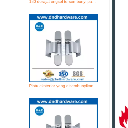
180 derajat engsel tersembunyi paduan seng dan aluminium yang dapat disesuaikan dengan engsel pintu tersembunyi-DDCH017
Pintu eksterior yang disembunyikan, engsel seng dan aluminium 180 derajat disembunyikan engsel-DDCH017