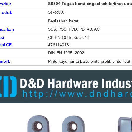
SS304 Tugas berat engsel tak terlihat u
roduk
Ss-cc09.
produk
Besi tahan karat
SSS, PSS, PVD, PB, AB, AC
esaikan
asi
CE EN 1935, Kelas 13
asi CE.
476114013
DIN EN 1935: 2002
untuk
Pintu kayu, pintu baja, pintu profil, pintu lipat