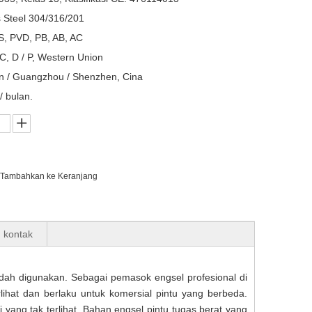
s Steel 304/316/201
, PVD, PB, AB, AC
/ C, D / P, Western Union
n / Guangzhou / Shenzhen, Cina
/ bulan.
Tambahkan ke Keranjang
n kontak
mudah digunakan. Sebagai pemasok engsel profesional di
lihat dan berlaku untuk komersial pintu yang berbeda.
i yang tak terlihat. Bahan engsel pintu tugas berat yang