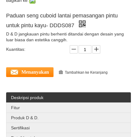
Bagikan ke:
Pintu stop pintu modern dipasang pintu komersial stainless steel berhenti-ddds039
Lantai pemasangan pintu zinc padoy logam logam magnetik pintu berhenti tipe-ddds037
Paduan seng cuboid lantai pemasangan pintu
untuk pintu kayu- DDDS087
D & D jangkauan pintu berhenti ditandai dengan desain yang
luar biasa dan estetika canggih.
Kuantitas:
Menanyakan
Tambahkan ke Keranjang
Paduan seng terbaik dari pintu magnetik stopper keamanan-ddds033
Stainless steel matt black magnetic door stop holder untuk pintu eksterior-ddds033
Deskripsi produk
Fitur
Produk D & D.
Sertifikasi