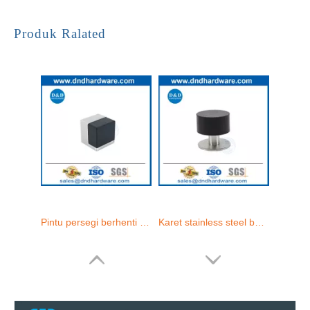
Pintu persegi berhenti pintu stainless steel modern berhenti lantai dipasang-ddds045
Karet stainless steel berhenti untuk pintu dudukan lantai stopper pintu-ddds044
Produk Ralated
Pintu kamar mandi stainless steel menghentikan pintu chrome karet berhenti-ddds043
Pintu terpasang lantai modern berhenti stainless steel lucu pintu ddds042