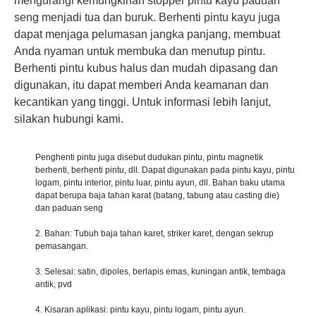
mengurangi kemungkinan
stopper pintu kayu paduan
Moden Matte Black Magnetic Door Berhenti di Zinc Alloy-DDDS031
Antik Brass SS316 Lantai Mounted Magnetic Door Stopper-DDDS031
seng menjadi tua dan buruk. Berhenti
pintu kayu juga
dapat menjaga pelumasan jangka panjang, membuat
Anda nyaman untuk membuka dan menutup pintu.
Berhenti pintu kubus halus dan mudah dipasang dan
digunakan, itu dapat memberi Anda keamanan dan
kecantikan yang tinggi. Untuk informasi lebih lanjut,
silakan hubungi kami.
Penghenti pintu juga disebut dudukan pintu, pintu magnetik
berhenti, berhenti pintu, dll. Dapat digunakan pada pintu kayu, pintu
logam, pintu interior, pintu luar, pintu ayun, dll. Bahan baku utama
dapat berupa baja tahan karat (batang, tabung atau casting die)
dan paduan seng
Pabrik Zinc China Paduan Pintu Tembaga Antik Stop Holder-DDDS029-B
Lantai stainless steel dipasang pemegang pintu hitam untuk pintu kayu-ddds029-b
2. Bahan: Tubuh baja tahan karet, striker karet, dengan sekrup
pemasangan.
3. Selesai: satin, dipoles, berlapis emas, kuningan antik, tembaga
antik, pvd
4. Kisaran aplikasi: pintu kayu, pintu logam, pintu ayun.