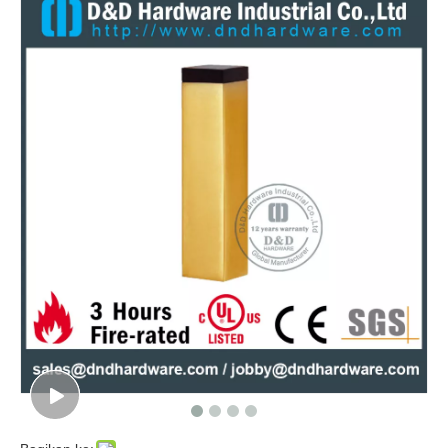
Stopper pintu depan lantai tugas berat stainless steel kayu stopper-ddds041
Keamanan baja stainless baja stainless steel steel steel di lantai-ddds040