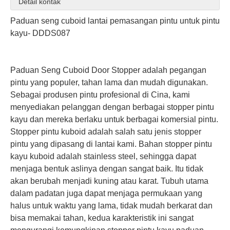
Detail kontak
Paduan seng cuboid lantai pemasangan pintu untuk pintu
kayu- DDDS087
Paduan Seng Cuboid Door Stopper adalah pegangan
Paduan Zinc Antik Paduan Pemasok Pintu Magnetik Pemasok-DDDS032
Aksesori Dekoratif Zinc Aksesori Perak Magnetic Doorstop-DDDS031
pintu yang populer, tahan lama dan mudah digunakan.
Sebagai produsen pintu profesional di Cina, kami
menyediakan pelanggan dengan berbagai
stopper pintu
kayu dan mereka berlaku untuk berbagai komersial pintu.
Stopper
pintu kuboid adalah salah satu jenis
stopper
pintu yang dipasang di lantai kami. Bahan
stopper pintu
kayu kuboid adalah stainless steel, sehingga dapat
menjaga bentuk aslinya dengan sangat baik. Itu tidak
akan berubah menjadi kuning atau karat. Tubuh utama
dalam padatan juga dapat menjaga permukaan yang
halus untuk waktu yang lama, tidak mudah berkarat dan
bisa memakai tahan, kedua karakteristik ini sangat