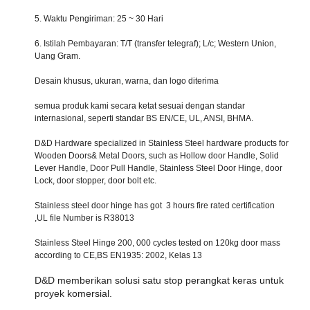
5. Waktu Pengiriman: 25 ~ 30 Hari
6. Istilah Pembayaran: T/T (transfer telegraf); L/c; Western Union,
Uang Gram.
Desain khusus, ukuran, warna, dan logo diterima
semua produk kami secara ketat sesuai dengan standar
internasional, seperti standar BS EN/CE, UL, ANSI, BHMA.
D&D Hardware specialized in Stainless Steel hardware products for
Wooden Doors& Metal Doors, such as Hollow door Handle, Solid
Lever Handle, Door Pull Handle, Stainless Steel Door Hinge, door
Lock, door stopper, door bolt etc.
Stainless steel door hinge has got 3 hours fire rated certification
,UL file Number is R38013
Stainless Steel Hinge 200, 000 cycles tested on 120kg door mass
according to CE,BS EN1935: 2002, Kelas 13
D&D memberikan solusi satu stop perangkat keras untuk
proyek komersial.