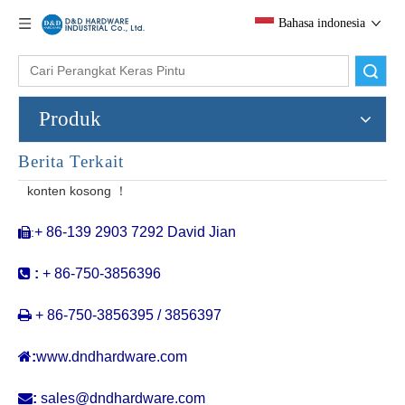
Bahasa indonesia
Pencarian
Produk
Berita Terkait
Pintu pintu stainless steel kontemporer Keamanan pintu berhenti untuk Australia pasar-DDDS047
Stainless steel di luar pintu bundar keselamatan pintu untuk pasar Eropa-DDDS046
konten kosong ！
+ 86-139 2903 7292 David Jian
:


:
+ 86-750-3856396

+ 86-750-3856395 / 3856397

:
www.dndhardware.com

:
sales@dndhardware.com