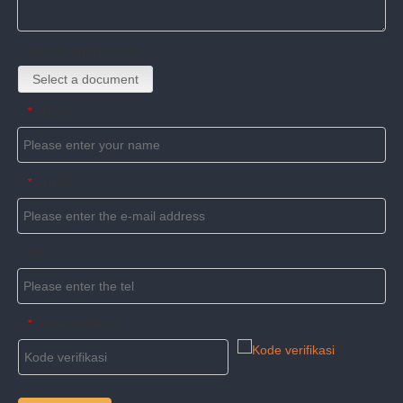
Upload attachments
Select a document
Name
*
E-mail
*
Tel
Kode verifikasi
*