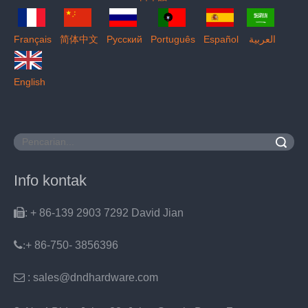
Français
简体中文
Pусский
Português
Español
العربية
English
Pencarian
Info kontak

: + 86-139 2903 7292 David Jian
:
+ 86-750- 3856396

: sales@dndhardware.com