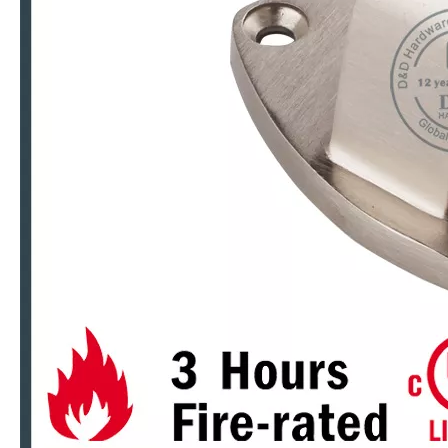
Seng Paduan Magnetik Pintu dekoratif berhenti untuk pintu toilet internal -ddds032
Paduan Seng Modern Lantai Magnetik Knob Stopper untuk Pintu Kantor -DDDS033