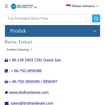
Bahasa indonesia
Pencarian
Produk
Berita Terkait
Stainless Steel Super Suction Wall Mounted Door Stopper Untuk Pintu Mandi Kaca- DDDS058
Stainless Steel Wall Door Stopper dengan plastik untuk pintu komersial eksternal -ddds016
konten kosong ！
+ 86-139 2903 7292 David Jian
:


:
+ 86-750-3856396

+ 86-750-3856395 / 3856397

:
www.dndhardware.com

:
sales@dndhardware.com