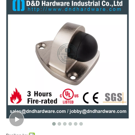
Stainless Steel Cekung Dinding yang Dipasang Pintu Stopper Untuk Pintu Kantor-DDDS023
Stainless Steel Special Wall Mounted Door Stopper dengan kait untuk pintu eksterior-DDDS024