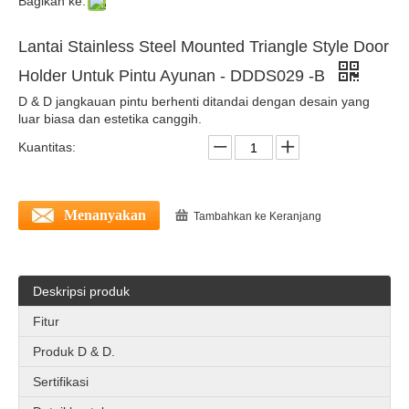
Bagikan ke:
Stainless Steel Polandia Pintu Lantai Magnetik Berhenti untuk pintu gudang -ddds027
Stainless Steel 304 L Style Door Stopper dengan kait untuk pintu komersial-DDDS025
Lantai Stainless Steel Mounted Triangle Style Door
Holder Untuk Pintu Ayunan - DDDS029 -B
D & D jangkauan pintu berhenti ditandai dengan desain yang
luar biasa dan estetika canggih.
Kuantitas:
Menanyakan
Tambahkan ke Keranjang
Baja stainless steel lucu bumper pintu dinding untuk pintu kayu -ddds026
Seng Alloy Magnetic Magnetic Dinding Dinding Berhenti untuk Masuknya Pintu Tunggal -DDDS028
Deskripsi produk
Fitur
Produk D & D.
Sertifikasi