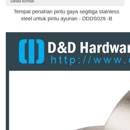
Detail kontak
Tempat penahan pintu gaya segitiga stainless
steel untuk pintu ayunan - DDDS029 -B
Stainless steel pintu magnet modern berhenti untuk di belakang pintu -ddds029
Zinc Alloy Victorian Floor Mounted Door Stopper untuk Pintu Eksternal -DDDS031