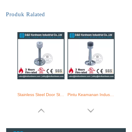
Stainless Steel Door Stopper dengan karet untuk shower Door-DDDS018
Pintu Keamanan Industri Stainless Steel untuk pintu kayu-DDDS019
Produk Ralated
Stainless steel panjang pintu berhenti dengan kait untuk pintu kamar kecil -ddds017
Seng Mikrofon Paduan Paduan Seng Mounted Door Stopper dengan kait untuk pintu logam-DDDS020