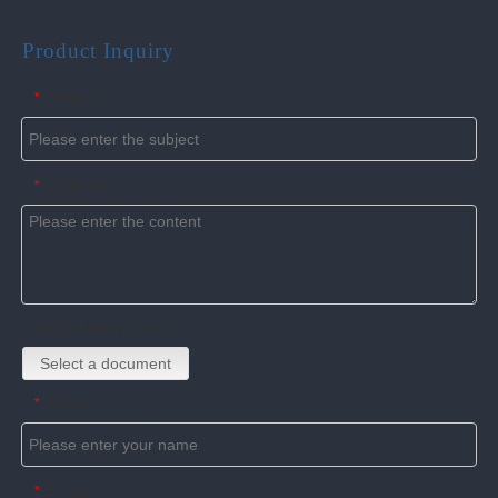
Product Inquiry
Subject
*
Content
*
Upload attachments
Select a document
Name
*
E-mail
*