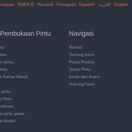
rançais
简体中文
Pусский
Português
Español
العربية
English
 Pembukaan Pintu
Navigasi
ntu
Rumah
intu
Tentang kami
n pintu
Pusat Produk
Pintu
Solusi Pintu
e Kamar Mandi
berita dan Acara
Hubungi kami
 pintu
s Pintu
ardware
t pintu geser
at Mebel