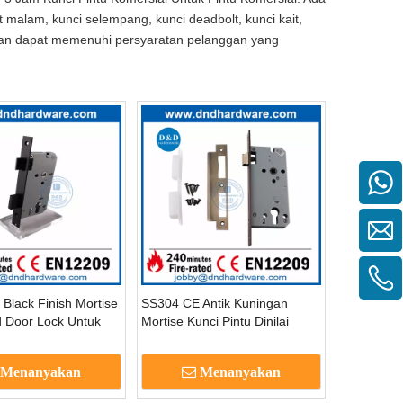
ait malam, kunci selempang, kunci deadbolt, kunci kait,
 dan dapat memenuhi persyaratan pelanggan yang
Black Finish Mortise
SS304 CE Antik Kuningan
d Door Lock Untuk
Mortise Kunci Pintu Dinilai
n Pintu-DDML009
Untuk Membangun Pintu-
DDML009
Menanyakan
Menanyakan