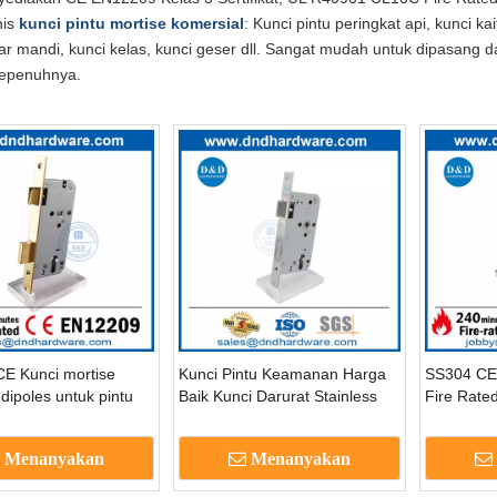
nis
kunci pintu mortise komersial
: Kunci pintu peringkat api, kunci k
ar mandi, kunci kelas, kunci geser dll. Sangat mudah untuk dipasang
epenuhnya.
E Kunci mortise
Kunci Pintu Keamanan Harga
SS304 CE 
dipoles untuk pintu
Baik Kunci Darurat Stainless
Fire Rate
DML009
Steel Untuk Lockset Pintu
Membangu
Interior-DDML009-E
Menanyakan
Menanyakan