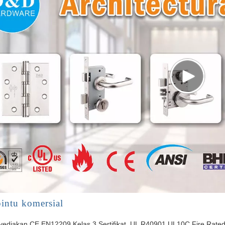
intu komersial
ediakan CE EN12209 Kelas 3 Sertifikat, UL R40901 UL10C Fire Rated 