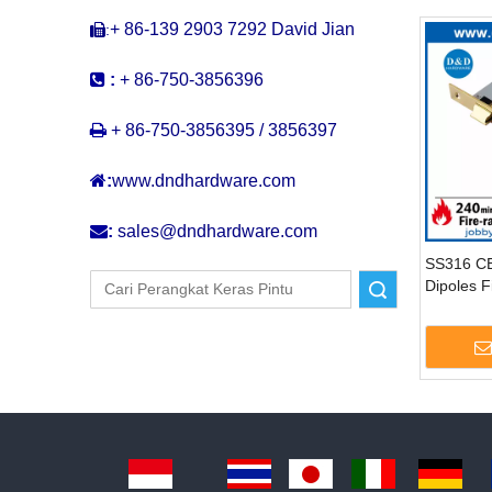
+ 86-139 2903 7292 David Jian
:


:
+ 86-750-3856396

+ 86-750-3856395 / 3856397

:
www.dndhardware.com

:
sales@dndhardware.com
SS316 CE
Dipoles F
Pencarian
Rated Do
Membang