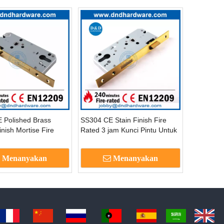
 Polished Brass
SS304 CE Stain Finish Fire
inish Mortise Fire
Rated 3 jam Kunci Pintu Untuk
or Lock Untuk
Membangun Pintu-DDML009
un Pintu-DDML009
Menanyakan
Menanyakan