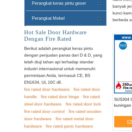
Perangkat keras pintu geser
banyak je
kunci kam
Perangkat Mebel
berbeda s
Hot Sale Door Hardware
Dengan Fire Rated
Berikut adalah perangkat keras pintu
dengan penjualan panas dari D & D, yang
telah diuji tahan api terhadap standar
industri internasional untuk memenuhi
permintaan Anda, termasuk CE, BS
EN1634, UL 10C dll.
fire rated door hardware
fire rated door
handle
fire rated door hinge
fire rated
SUS304 C
steel door hardware
fire rated door lock
kuningan 
masuk D
fire rated door control
fire rated wooden
door hardware
fire rated metal door
hardware
fire rated panic hardware