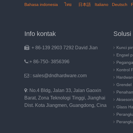
Bahasa indonesia
ไทย
日本語
Italiano
Deutsch
F
Info kontak
Solusi

: + 86-139 2903 7292 David Jian
Kunci pi
Engsel p
:
+ 86-750- 3856396
Peganga
Kontrol 

: sales@dndhardware.com
Hardwar
Grendel

: No.4 Bldg, Jalan 33, Jalan Gaoxin
Penahan
Barat, Zona Teknologi Tinggi, Jianghai
Aksesori
Dist. Kota Jiangmen, Guangdong, Cina
Glass H
Perangka
Perangk