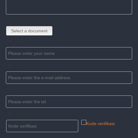
Upload attachments
Select a document
Name
*
E-mail
*
Tel
Kode verifikasi
*