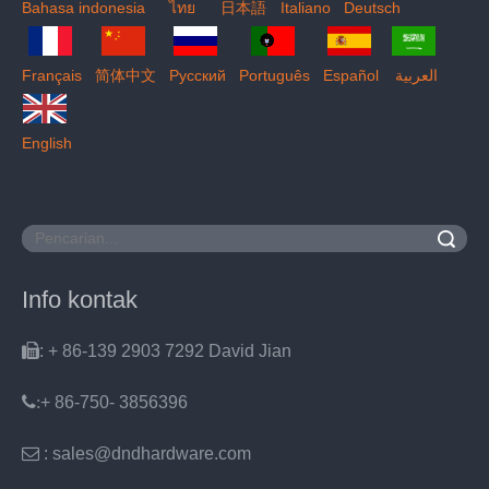
Bahasa indonesia
ไทย
日本語
Italiano
Deutsch
Français
简体中文
Pусский
Português
Español
العربية
English
Pencarian
Info kontak

: + 86-139 2903 7292 David Jian
:
+ 86-750- 3856396

: sales@dndhardware.com