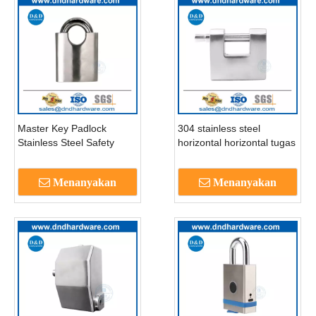
Master Key Padlock
304 stainless steel
Stainless Steel Safety
horizontal horizontal tugas
Safety Security Security
berat luar tahan air anti-
Padlocks Waterproof
pencurian gembok-
Menanyakan
Menanyakan
Padlock-DDPL007
DDPL008