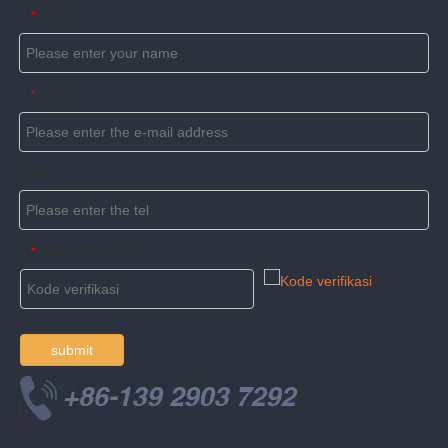
Name
*
E-mail
*
Tel
Kode verifikasi
*
submit