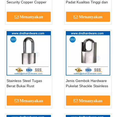
Security Copper Copper
Padat Kualitas Tinggi dan
Kunci Sama
Keamanan Berat Tugas
Berat untuk Keys-
Menanyakan
Menanyakan
DDPL004
Stainless Steel Tugas
Jenis Gembok Hardware
Berat Bukai Rust
Pukelat Shackle Stainless
Waterproof Rust Proof
Steel American Lock
Master Key Padlock-
Padlock-DDPL006
Menanyakan
Menanyakan
DDPL005