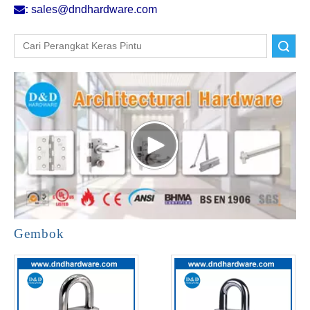

:
sales@dndhardware.com
Pencarian
Gembok