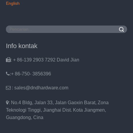
English
Pencarian
Info kontak

: + 86-139 2903 7292 David Jian
:
+ 86-750- 3856396

: sales@dndhardware.com

: No.4 Bldg, Jalan 33, Jalan Gaoxin Barat, Zona
Teknologi Tinggi, Jianghai Dist. Kota Jiangmen,
Guangdong, Cina