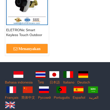
ELETRONic Smart
Keyless Touch Outdoor
Bluetooth Link Waterproof
Metal Fingerprint Padlock-
Menanyakan
DDPL102
Bahasa indonesia
ไทย
日本語
Italiano
Deutsch
Français
简体中文
Pусский
Português
Español
العربية