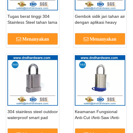
Tugas berat tinggi 304
Gembok sidik jari tahan air
Stainless Steel tahan lama
dengan aplikasi heavy
gembok antik padat untuk
duty resistant gandel
gudang pintu-DDPL009
pintar gembok-ddpl010
Menanyakan
Menanyakan
304 stainless steel outdoor
Keamanan Fungsional
waterproof smart pad
Anti-Cut /Anti-Saw /Anti-
Hammer Smart Fingerprint
Padlock -DDPL012