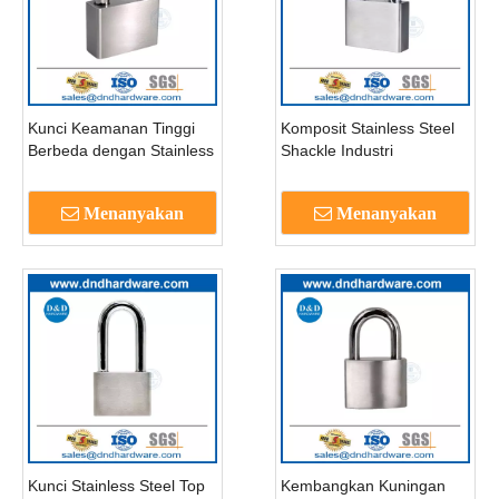
Kunci Keamanan Tinggi
Komposit Stainless Steel
Berbeda dengan Stainless
Shackle Industri
Steel dan Brass Short
Keselamatan Industri
Shackle Safety Padlock-
dengan Master Key-
Menanyakan
Menanyakan
DDPL001
DDPL002
Kunci Stainless Steel Top
Kembangkan Kuningan