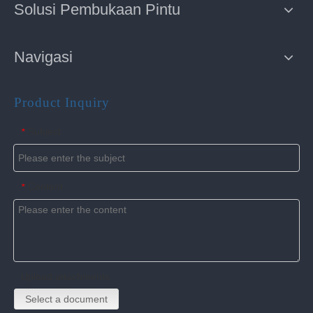
Solusi Pembukaan Pintu
Navigasi
Product Inquiry
Subject
*
Content
*
Upload attachments
Select a document