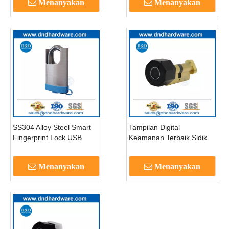
Menanyakan
Menanyakan
SS304 Alloy Steel Smart
Tampilan Digital
Fingerprint Lock USB
Keamanan Terbaik Sidik
Rechargeable Recharge
Jari Gembok Bluetooth
untuk bagasi pintu -
Tautan Pintu Cerdas
Menanyakan
Menanyakan
DDPL013
Kunci-DDPL101