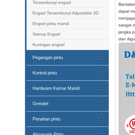
Tersembunyi engsel
Bantalan
dapat me
Engsel Tersembunyi Adjustable 3D
menjaga 
Engsel pintu mandi
sangat m
jangka 
Sekrup Engsel
dan digu
Kuningan engsel
Pegangan pintu
Kontrol pintu
Hardware Kamar Mandi
Grendel
Penahan pintu
Aksesoris Pintu