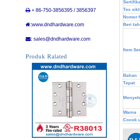
Sertifik
Tes sik

+ 86-750-3856395 / 3856397
Nomor fi

:
www.dndhardware.com
Beri ta

:
sales@dndhardware.com
UL Terdaftar Kebakaran Dinilai 4.6mm Ketebalan Tugas Berat Pintu Tugas DDSSS008-FR-5X4.5X4.6
Item Ser
Produk Ralated
Bahan
Tepat
Menyel
Warna
Cocok 