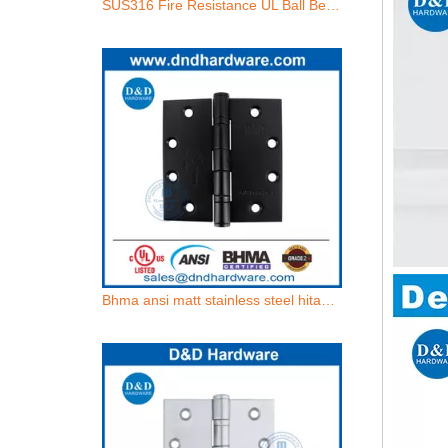
SUS316 Fire Resistance UL Ball Bearing Door engsel untuk pintu luar-DDSS002-FR-4.5X4.5X3.4
Bhma ansi matt stainless steel hitam 304 nrp engsel-ddss001-ansi-2-4.5x4.5x3.4