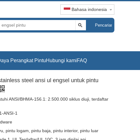
Bahasa indonesia
Pencarian
aya Perangkat Pintu
Hubungi kami
FAQ
tainless steel ansi ul engsel untuk pintu
tuhi ANSI/BHMA-156.1: 2.500.000 siklus diuji, terdaftar
-ANSI-1
dware
u, pintu logam, pintu baja, pintu interior, pintu luar
de 1, UL Terdaftar/UL 10C, 3 jam dinilai api