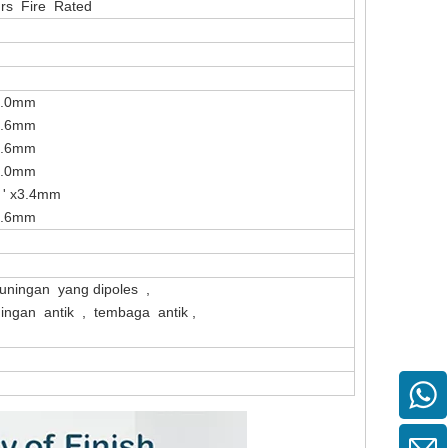
rs Fire Rated
x3.0mm
5 'x4.0 ' x4.6mm
x4.6mm
x3.0mm
 ' x3.4mm
 x4.6mm
kuningan yang dipoles ,
uningan antik , tembaga antik ,