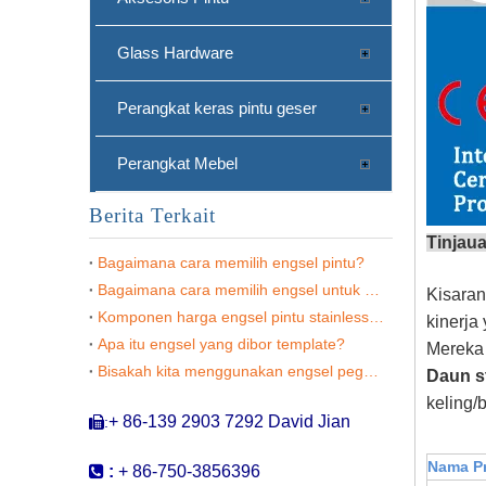
Glass Hardware
Perangkat keras pintu geser
Perangkat Mebel
Berita Terkait
Tinjau
Bagaimana cara memilih engsel pintu?
Bagaimana cara memilih engsel untuk pintu interior?
Kisaran
Komponen harga engsel pintu stainless steel
kinerja
Pemasok Engsel Pintu UL Sus304 Full Mortise Fire Rated Butt Door Engy -DDSS001-FR-4X3.5X3
Apa itu engsel yang dibor template?
Mereka 
Bisakah kita menggunakan engsel pegas sebagai perangkat penutup di pintu yang tahan api?
Daun s
keling
+ 86-139 2903 7292 David Jian
:

Nama P

:
+ 86-750-3856396