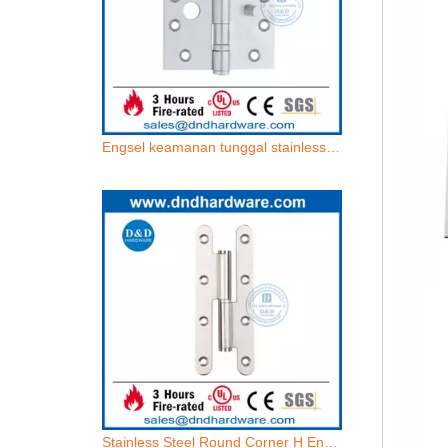
Engsel keamanan tunggal stainless steel untuk pintu outdoor-ddsss015
Stainless Steel Round Corner H Engsel Untuk Pintu Logam-DDSS019-B