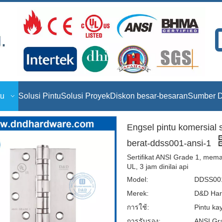
tu
Solusi Pintu
Solusi Proyek
Diskon besar-besaran
Sumber D
Engsel pintu komersial s
berat-ddss001-ansi-1
Sertifikat ANSI Grade 1, mema
UL, 3 jam dinilai api
Model:
DDSS001
Merek:
D&D Har
การใช้:
Pintu kay
การรับรอง:
ANSI Gra