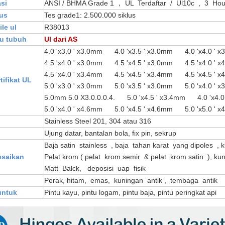
asi
ANSI / BHMA Grade 1 ， UL Terdaftar / Ul10c , 3 Hou
lus
Tes grade1: 2.500.000 siklus
le ul
R38013
hu tubuh
Ul dari AS
4.0 'x3.0 ' x3.0mm 4.0 'x3.5 ' x3.0mm 4.0 'x4.0 ' 
4.5 'x4.0 ' x3.0mm 4.5 'x4.5 ' x3.0mm 4.
4.5 'x4.0 ' x3.4mm 4.5 'x4.5 ' x3.4mm 4.5 'x4.5 ' 
tifikat UL
5.0 'x3.0 ' x3.0mm 5.0 'x3.5 ' x3.0mm 5.0 'x4.0 ' 
5.0mm 5.0 X3.0.0.0.4. 5.0 'x4.5 ' x3.4mm 4.0 'x4.0
5.0 'x4.0 ' x4.6mm 5.0 'x4.5 ' x4.6mm 5.0 'x5.0 '
Stainless Steel 201, 304 atau 316
Ujung datar, bantalan bola, fix pin, sekrup
Baja satin stainless , baja tahan karat yang dipoles , 
esaikan
Pelat krom ( pelat krom semir & pelat krom satin ), k
Matt Balck, deposisi uap fisik
Perak, hitam, emas, kuningan antik , tembaga antik
untuk
Pintu kayu, pintu logam, pintu baja, pintu peringkat api