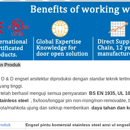
an Produk
 D & D engsel arsitektur diproduksi dengan standar teknik tert
 yang tinggi.
telah berhasil menguji semua persyaratan
BS EN 1935, UL 10C
tainless steel
, fix/loos/longgar pin non-rising/non-removable,
/bola/mahkota ujung dan sekrup memberikan
daya tahan dan k
roduk
Engsel pintu komersial stainless steel ansi ul engse