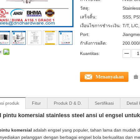
วัสดุ:
Stainles
เสร็จสิ้น:
SSS, PSS
เงื่อนไขการชำระเงิน:
T/T, L/C
Port:
Jiangme
กำลังการผลิต:
200.000/
e:
Kuantitas:
Menanyakan
psi produk
Fitur
Produk D & D.
Sertifikasi
Detail
 pintu komersial stainless steel ansi ul engsel untu
pintu komersial
adalah engsel yang populer, tahan lama dan mudah d
yediakan pelanggan dengan berbagai engsel bola berkualitas dan mer