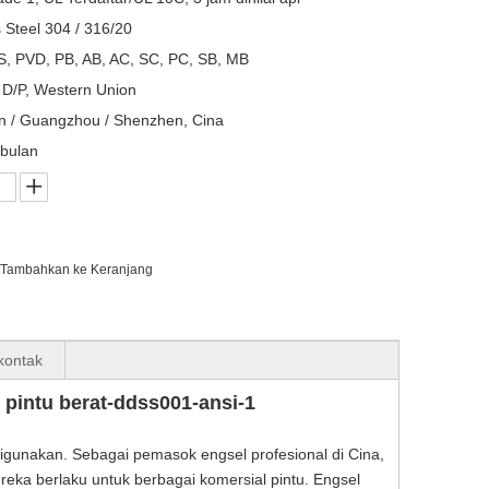
s Steel 304 / 316/20
, PVD, PB, AB, AC, SC, PC, SB, MB
, D/P, Western Union
n / Guangzhou / Shenzhen, Cina
bulan
Tambahkan ke Keranjang
 kontak
k pintu berat-ddss001-ansi-1
igunakan. Sebagai pemasok engsel profesional di Cina,
eka berlaku untuk berbagai komersial pintu. Engsel